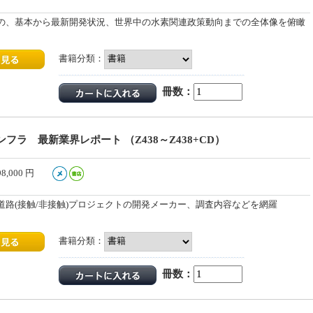
の、基本から最新開発状況、世界中の水素関連政策動向までの全体像を俯瞰
書籍分類：
冊数：
フラ 最新業界レポート （Z438～Z438+CD）
98,000
円
道路(接触/非接触)プロジェクトの開発メーカー、調査内容などを網羅
書籍分類：
冊数：