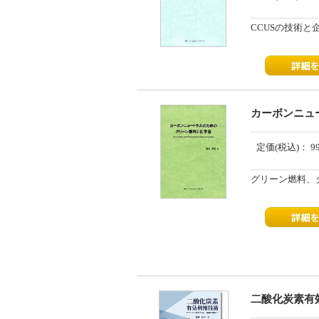
CCUSの技術と
カーボンニュー
定価(税込)：
9
グリーン燃料、
二酸化炭素有効