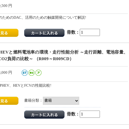
9,500
円
のためのDAC、活用のための触媒開発について解説!
冊数：
V、HEVと燃料電池車の環境・走行性能分析 ～走行距離、電池容量、
O2負荷の比較～ （R009～R009CD）
8,000
円
HEV、HEVとFCVの性能比較!
書籍分類：
冊数：