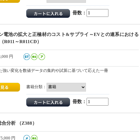
冊数：
ン電池の拡大と正極材のコスト&サプライ～EVとの連系における
R011～R011CD）
8,000
円
た強い変化を数値データの集約や試算に基づいて応えた一冊
書籍分類：
冊数：
合分析 （Z388）
75,000
円