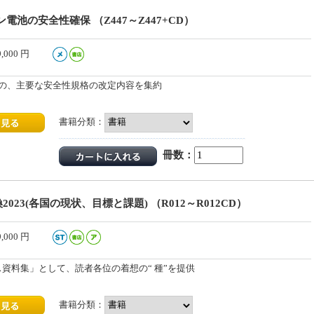
電池の安全性確保 （Z447～Z447+CD）
9,000
円
までの、主要な安全性規格の改定内容を集約
書籍分類：
冊数：
換2023(各国の現状、目標と課題) （R012～R012CD）
9,000
円
ネス資料集」として、読者各位の着想の“ 種”を提供
書籍分類：