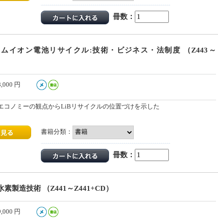
冊数：
ムイオン電池リサイクル:技術・ビジネス・法制度 （Z443～
8,000
円
エコノミーの観点からLiBリサイクルの位置づけを示した
書籍分類：
冊数：
素製造技術 （Z441～Z441+CD）
9,000
円