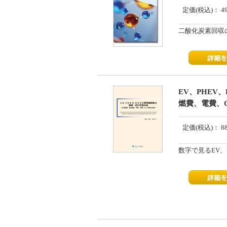
定価(税込)：
4
二酸化炭素回収
EV、PHE
燃費、電費、C
定価(税込)：
8
数字で見るEV、P