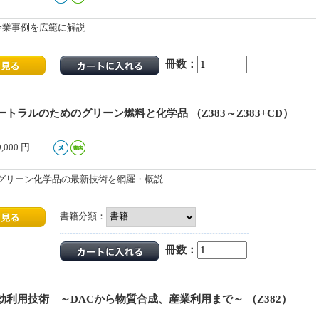
企業事例を広範に解説
冊数：
トラルのためのグリーン燃料と化学品 （Z383～Z383+CD）
9,000
円
グリーン化学品の最新技術を網羅・概説
書籍分類：
冊数：
利用技術 ～DACから物質合成、産業利用まで～ （Z382）