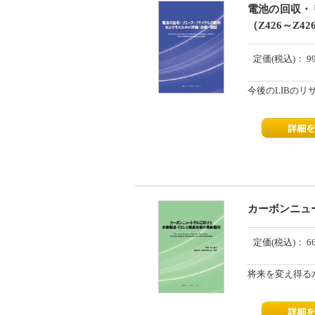
電池の回収・
（Z426～Z42
定価(税込)：
9
今後のLIBの
カーボンニュー
定価(税込)：
6
将来を変え得る