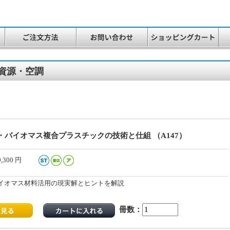
資源・空調
・バイオマス複合プラスチックの技術と仕組 （A147）
9,300
円
イオマス材料活用の現実解とヒントを解説
冊数：