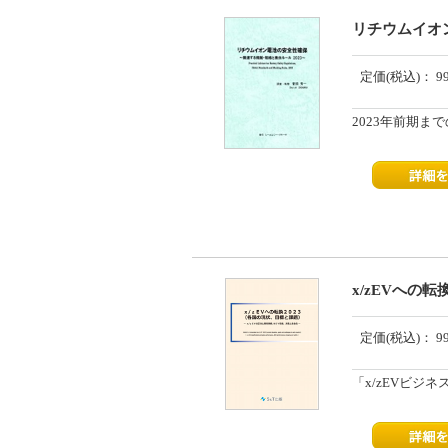
リチウムイオン
定価(税込)：
9
2023年前期
x/zEVへの転
定価(税込)：
9
「x/zEVビジ