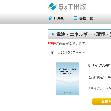
電池・エネルギー・環境・
128件
の商品がございます。
<<前へ
1
2
3
4
5
6
7
次へ>>
リサイクル材
定価(税込)：
6
リサイクル・バ