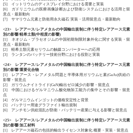
[5] イットリウムのディスプレイ分野における需要と実装
[6] ガドリニウムの医療画像診断および防衛システムにおける活用と留
意点・最新動向
[7] サマリウム元素と防衛用永久磁石:実装・活用留意点・最新動向
<23> レアアース/レアメタルの中国輸出規制に伴う特定レアアース元素
別の影響/軽希土類(中程度の影響)
[1] ネオジム・プラセオジムの中国初期制限対象外化に関する実装・留
意点・最新動向
[2] 軽希土類元素セリウムの触媒コンバーターへの応用
[3] ランタンのバッテリー技術分野における役割と実装
<24> レアアース/レアメタルの中国輸出規制に伴う特定レアアース元素
別の影響/重要化合物
[1] レアアース・レアメタル問題と半導体用ガリウムヒ素(GaAs)供給の
影響・留意点
[2] ガリウムナイトライド(GaN)輸出ゼロ減少の影響・留意点
[3] 中国におけるゲルマニウム酸化物加工能力の集中とその影響・留意
点
[4] ゲルマニウムインゴットの価格安定性と背景
[5] バッテリー用途グラファイト輸出規制
[6] アンチモン供給混乱が防衛・バッテリー産業に与える影響と留意点
<25> レアアース/レアメタルの中国輸出規制に伴う特定レアアース元素
別の影響/加工材料
[1] レアアース磁石の包括的輸出ライセンス対象化:概要・実装・留意点