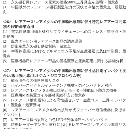
[2] 永久磁石用レアアース元素の価格500%上昇見込み:影響・留意点
[3] 中国以外のレアアース磁石製造能力の現状と今後の留意点・最新動
向
<26> レアアース/レアメタルの中国輸出規制に伴う特定レアアース元素
別の影響/産業応用
[1] 電気自動車用磁石材料サプライチェーンへのストレス・留意点・最
新動向
[2] 風力タービン用レアアース部品の調達課題
[3] 防衛産業永久磁石供給制限・留意点
[4] 半導体産業におけるゲルマニウム不足が生産遅延に及ぼす影響、留
意点
[5] 医療機器用レアアース部品の価格変動と産業応用に関する詳細分析
<27> レアアース/レアメタルの中国輸出規制に伴う品目別インパクト度
合い/希土類元素(ネオジム・ジスプロシウム等)
[1] 磁石用合金の価格急騰リスク
[2] ハイパースペクトルイメージング機材へのインパクトと対応
[3] レアアース/レアメタル輸出規制とモーター性能低下懸念の概要
[4] 医療用MRI装置コイル部材需給不安と留意点
[5] レアアース輸出規制による高性能センサー生産コスト上昇:インパク
ト・留意点・最新動向
[6] レアアース・レアメタル輸出規制が光ファイバー通信機器に及ぼす
インパクト
[7] レアアース輸出規制と白色LED蛍光体原料へのインパクト
[8] 防衛レーダーアンテナ材料におけるレアアース/レアメタル調達リス