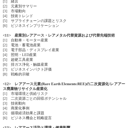
[1] 緒言
[2] 元素別サマリー
[3] 市場動向
[4] 技術トレンド
[5] サプライチェーンの課題とリスク
[6] ビジネスインプリケーション
<11> 産業別レアアース・レアメタル代替資源および代替先端技術
[1] 自動車・モーター産業
[2] 電池・蓄電池産業
[3] 電子部品・ディスプレイ産業
[4] 照明・LED産業
[5] 超硬工具産業
[6] 排ガス浄化・触媒産業
[7] ビジネスインパクト評価
[8] 戦略的示唆
<12> レアアース元素(Rare Earth Elements:REE)の二次資源化/レアアー
ス廃棄物リサイクル産業化
[1] 市場環境と供給リスク
[2] 二次資源ごとの回収ポテンシャル
[3] 技術動向
[4] 商業化事例
[5] 循環経済効果と課題
[6] ビジネス機会と戦略提言
<13> レアアース汚染と環境・健康影響