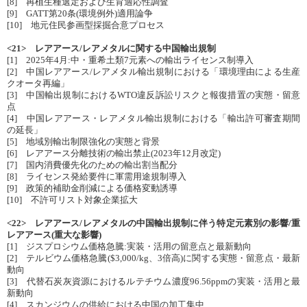
[8] 再植生種選定および生育適応性調査
[9] GATT第20条(環境例外)適用論争
[10] 地元住民参画型採掘合意プロセス
<21> レアアース/レアメタルに関する中国輸出規制
[1] 2025年4月:中・重希土類7元素への輸出ライセンス制導入
[2] 中国レアアース/レアメタル輸出規制における「環境理由による生産
クオータ再編」
[3] 中国輸出規制におけるWTO違反訴訟リスクと報復措置の実態・留意
点
[4] 中国レアアース・レアメタル輸出規制における「輸出許可審査期間
の延長」
[5] 地域別輸出制限強化の実態と背景
[6] レアアース分離技術の輸出禁止(2023年12月改定)
[7] 国内消費優先化のための輸出割当配分
[8] ライセンス発給要件に軍需用途規制導入
[9] 政策的補助金削減による価格変動誘導
[10] 不許可リスト対象企業拡大
<22> レアアース/レアメタルの中国輸出規制に伴う特定元素別の影響/重
レアアース(重大な影響)
[1] ジスプロシウム価格急騰:実装・活用の留意点と最新動向
[2] テルビウム価格急騰($3,000/kg、3倍高)に関する実態・留意点・最新
動向
[3] 代替石炭灰資源におけるルテチウム濃度96.56ppmの実装・活用と最
新動向
[4] スカンジウムの供給における中国の加工集中