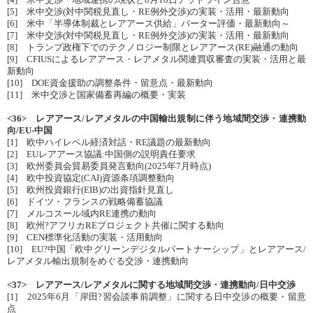
[4] 米中交渉・地域連携の現状と8月10日デッドライン合意
[5] 米中交渉(対中関税見直し・RE例外交渉)の実装・活用・最新動向
[6] 米中「半導体制裁とレアアース供給」バーター評価・最新動向～
[7] 米中交渉(対中関税見直し・RE例外交渉)の実装・活用・最新動向
[8] トランプ政権下でのテクノロジー制限とレアアース(RE)融通の動向
[9] CFIUSによるレアアース・レアメタル関連買収審査の実装・活用と最
新動向
[10] DOE資金援助の調整条件・留意点・最新動向
[11] 米中交渉と国家備蓄再編の概要・実装
<36> レアアース/レアメタルの中国輸出規制に伴う地域間交渉・連携動
向/EU-中国
[1] 欧中ハイレベル経済対話・RE議題の最新動向
[2] EUレアアース協議:中国側の説明責任要求
[3] 欧州委員会貿易委員発言動向(2025年7月時点)
[4] 欧中投資協定(CAI)資源条項調整動向
[5] 欧州投資銀行(EIB)の出資指針見直し
[6] ドイツ・フランスの戦略備蓄協議
[7] メルコスール域内RE連携の動向
[8] 欧州?アフリカREプロジェクト共催に関する動向
[9] CEN標準化活動の実装・活用動向
[10] EU?中国「欧中グリーンデジタルパートナーシップ」とレアアース/
レアメタル輸出規制をめぐる交渉・連携動向
<37> レアアース/レアメタルに関する地域間交渉・連携動向/日中交渉
[1] 2025年6月「岸田?習会談事前調整」に関する日中交渉の概要・留意
点