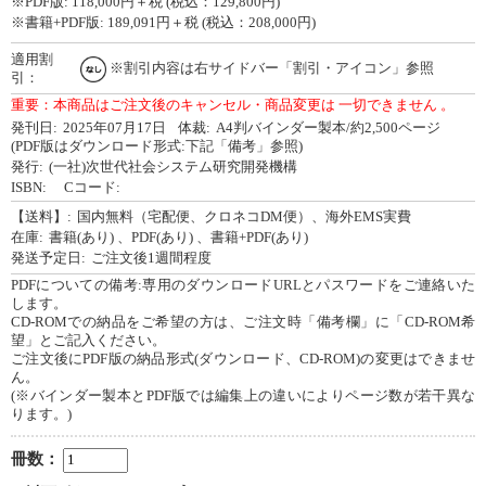
※PDF版:
118,000
円＋税 (税込：129,800円)
※書籍+PDF版:
189,091
円＋税 (税込：208,000円)
適用割
※割引内容は右サイドバー「割引・アイコン」参照
引：
重要：本商品はご注文後のキャンセル・商品変更は 一切できません 。
発刊日:
2025年07月17日
体裁:
A4判バインダー製本/約2,500ページ
(PDF版はダウンロード形式:下記「備考」参照)
発行:
(一社)次世代社会システム研究開発機構
ISBN:
Cコード:
【送料】:
国内無料（宅配便、クロネコDM便）、海外EMS実費
在庫:
書籍(あり)
、PDF(あり)
、書籍+PDF(あり)
発送予定日:
ご注文後1週間程度
PDFについての備考:専用のダウンロードURLとパスワードをご連絡いた
します。
CD-ROMでの納品をご希望の方は、ご注文時「備考欄」に「CD-ROM希
望」とご記入ください。
ご注文後にPDF版の納品形式(ダウンロード、CD-ROM)の変更はできませ
ん。
(※バインダー製本とPDF版では編集上の違いによりページ数が若干異な
ります。)
冊数：