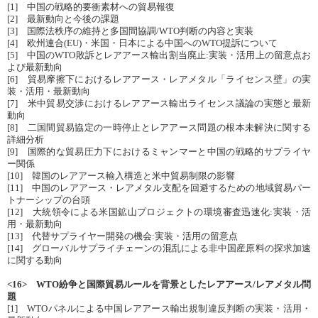
[1] 中国の戦略的要衝素材への貿易報復
[2] 最新動向と今後の課題
[3] 国際法秩序の維持と多国間協調/WTO判断の内容と実装
[4] 欧州連合(EU)・米国・日本による中国へのWTO提訴について
[5] 中国のWTO敗訴とレアアース輸出割当廃止:実装・活用上の留意点お
よび最新動向
[6] 貿易摩擦下におけるレアアース・レアメタル「ライセンス壁」の実
装・活用・最新動向
[7] 米中貿易交渉におけるレアアース輸出ライセンス議論の実態と最新
動向
[8] 二国間貿易協定の一時停止とレアアース問題の根本未解決に関する
詳細分析
[9] 国際的な貿易圧力下におけるミャンマーと中国の戦略的サプライヤ
ー関係
[10] 韓国のレアアース輸入構造と米中貿易制限の影響
[11] 中国のレアアース・レアメタル支配を回避するための地域貿易パー
トナーシップの台頭
[12] 大統領令による米国鉱山プロジェクトの環境審査迅速化:実装・活
用・最新動向
[13] 代替サプライヤー開発の機会:実装・活用の留意点
[14] グローバルサプライチェーンの混乱による非中国産原料の探求加速
に関する動向
<16> WTO紛争と国際貿易ルールを背景としたレアアース/レアメタル問
題
[1] WTOパネルによる中国レアアース輸出規制違反判断の実装・活用・