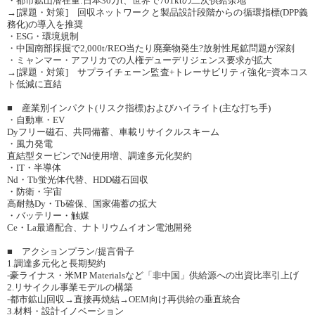
・都市鉱山潜在量:日本30万t、世界で701ktの二次供給余地
→[課題・対策] 回収ネットワークと製品設計段階からの循環指標(DPP義
務化)の導入を推奨
・ESG・環境規制
・中国南部採掘で2,000t/REO当たり廃棄物発生?放射性尾鉱問題が深刻
・ミャンマー・アフリカでの人権デューデリジェンス要求が拡大
→[課題・対策] サプライチェーン監査+トレーサビリティ強化=資本コス
ト低減に直結
■ 産業別インパクト(リスク指標)およびハイライト(主な打ち手)
・自動車・EV
Dyフリー磁石、共同備蓄、車載リサイクルスキーム
・風力発電
直結型タービンでNd使用増、調達多元化契約
・IT・半導体
Nd・Tb蛍光体代替、HDD磁石回収
・防衛・宇宙
高耐熱Dy・Tb確保、国家備蓄の拡大
・バッテリー・触媒
Ce・La最適配合、ナトリウムイオン電池開発
■ アクションプラン/提言骨子
1.調達多元化と長期契約
-豪ライナス・米MP Materialsなど「非中国」供給源への出資比率引上げ
2.リサイクル事業モデルの構築
-都市鉱山回収→直接再焼結→OEM向け再供給の垂直統合
3.材料・設計イノベーション