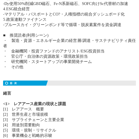
-Dy使用50%削減GBD磁石、Fe-N系新磁石、SOFC向けSc代替材の加速
4.ESG統合経営
-マテリアル・パスポートとCO?・人権指標の統合ダッシュボード化
5.政策連動ファイナンス
-ブルースカイ・グリーンボンド等で循環・脱炭素案件を資金調達
■ 推奨読者(利用シーン)
・ 製造・資源・エネルギー企業の経営層/調達・サステナビリティ責任
者
・ 金融機関・投資ファンドのアナリスト/ESG投資担当
・ 官公庁・自治体の資源政策・環境政策担当
・ 研究機関・スタートアップの事業開発チーム
・ その他
緒言
<1> レアアース産業の現状と課題
[1] レアアース 概要
[2] 世界生産と市場規模
[3] サプライチェーンと主要企業
[4] 用途別需要動向
[5] 環境・規制・リサイクル
[6] 事業機会と戦略的示唆