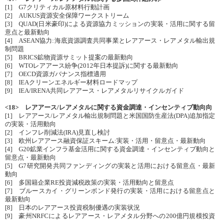
[1] G7クリティカル原材料行動計画
[2] AUKUS資源安全保障ワークストリーム
[3] QUAD(日米豪印)による資源協力ミッションの実装・活用に関する留
意点と最新動向
[4] ASEAN協力:海底資源調査共同事業とレアアース・レアメタル輸出規
制問題
[5] BRICS鉱物資源サミット提案の最新動向
[6] WTOレアアース紛争(2012年日本提訴)に関する最新動向
[7] OECD資源ガバナンス指標適用
[8] IEAクリーンエネルギー材料ロードマップ
[9] IEA/IRENA共同レアアース・レアメタルリサイクルガイド
<18> レアアース/レアメタルに関する資金調達・インセンティブ動向向
[1] レアアース/レアメタル輸出規制問題と米国国防生産法(DPA)追加指定
の実装・活用動向
[2] インフレ削減法(IRA)見直し検討
[3] 欧州レアアース融資保証スキーム:実装・活用・留意点・最新動向
[4] G20鉱業インフラ基金活用に関する資金調達・インセンティブ動向と
留意点・最新動向
[5] G7研究開発共同ファンディングの実装と活用における留意点・最新
動向
[6] 多国籍企業RE投資減税政策の実装・活用動向と留意点
[7] ブルースカイ・グリーンボンド発行の実装・活用における留意点と
最新動向
[8] 日本のレアアース投資税制優遇の実装状況
[9] 豪州NRFCによるレアアース・レアメタル分野への200億円規模投資