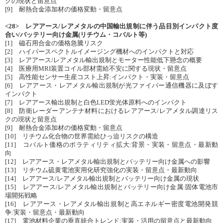
クの現状と留意点
[9] 耐熱合金添加材の価格変動・留意点
<28> レアアース/レアメタルの中国輸出規制に伴う品目別インパクト度
合い/バッテリー向け金属(リチウム・コバルト等)
[1] 磁石用合金の価格急騰リスク
[2] ハイパースペクトルイメージング機材へのインパクトと対応
[3] レアアース/レアメタル輸出規制とモーター性能低下懸念の概要
[4] 医療用MRI装置コイル部材需給不安に関する現状・留意点
[5] 高性能センサー生産コスト上昇:インパクト・実装・留意点
[6] レアアース・レアメタル輸出規制が光ファイバー通信機器に及ぼす
インパクト
[7] レアアース輸出規制と白色LED蛍光体原料へのインパクト
[8] 防衛レーダーアンテナ材料におけるレアアース/レアメタル調達リス
クの現状と留意点
[9] 耐熱合金添加材の価格変動・留意点
[10] リチウム化合物の世界需給ひっ迫リスクの構造
[11] コバルト価格のボラティリティ拡大:背景・実装・留意点・最新動
向
[12] レアアース・レアメタル輸出規制とバッテリー向け金属への影響
[13] リチウム硫黄電池実用化研究強化の実装・留意点・最新動向
[14] レアアース/レアメタル輸出規制とバッテリー向け金属の現状
[15] レアアース/レアメタル輸出規制とバッテリー向け金属:固体電池市
場開拓戦略
[16] レアアース・レアメタル輸出規制と高エネルギー密度電池開発競
争:実装・留意点・最新動向
[17] 電池材料企業の垂直統合トレンド:実装・活用の留意点と最新動向