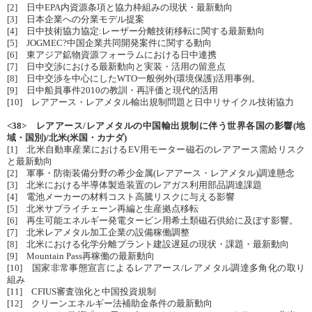
[2] 日中EPA内資源条項と協力枠組みの現状・最新動向
[3] 日本企業への分業モデル提案
[4] 日中技術協力協定:レーザー分離技術移転に関する最新動向
[5] JOGMEC?中国企業共同開発案件に関する動向
[6] 東アジア鉱物資源フォーラムにおける日中連携
[7] 日中交渉における最新動向と実装・活用の留意点
[8] 日中交渉を中心にしたWTO一般例外(環境保護)活用事例。
[9] 日中船員事件2010の教訓・再評価と現代的活用
[10] レアアース・レアメタル輸出規制問題と日中リサイクル技術協力
<38> レアアース/レアメタルの中国輸出規制に伴う世界各国の影響(地
域・国別)/北米(米国・カナダ)
[1] 北米自動車産業におけるEV用モーター磁石のレアアース需給リスク
と最新動向
[2] 軍事・防衛装備分野の希少金属(レアアース・レアメタル)調達懸念
[3] 北米における半導体製造装置のレアガス利用部品調達課題
[4] 電池メーカーの材料コスト高騰リスクに与える影響
[5] 北米サプライチェーン再編と生産拠点移転
[6] 再生可能エネルギー発電タービン用希土類磁石供給に及ぼす影響。
[7] 北米レアメタル加工企業の設備稼働調整
[8] 北米における化学分離プラント建設遅延の現状・課題・最新動向
[9] Mountain Pass再稼働の最新動向
[10] 国家非常事態宣言によるレアアース/レアメタル調達多角化の取り
組み
[11] CFIUS審査強化と中国投資規制
[12] クリーンエネルギー法補助金条件の最新動向