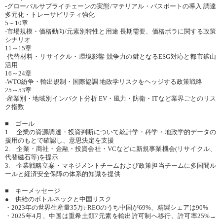
-グローバルサプライチェーンの実態/マテリアル・パスポートの導入 調達
多元化・トレーサビリティ強化
5～10章
-市場規模・価格動向/元素別特性と用途 長期需要、価格ボラに関する政策
シナリオ
11～15章
-代替材料・リサイクル・環境影響 競争力の鍵となるESG対応と都市鉱山
活用
16～24章
-WTO紛争・輸出規制・国際協調 地政学リスクをヘッジする政策戦略
25～53章
-産業別・地域別インパクト分析 EV・風力・防衛・ITなど業界ごとのリス
ク指数
■ ゴール
1. 企業の資源調達・投資判断について統計学・科学・地政学的データの
援用のもとで確認し、意思決定を支援
2. 企業・商社・金融・投資会社・VCなどに新規事業機会(リサイクル、
代替磁石等)を提示
3. 企業戦略立案・マネジメントチームおよび政策担当チームに多国間ル
ールと経済安全保障の体系的知識を提供
■ キーメッセージ
● 供給のボトルネックと中国リスク
・2023年の世界生産量35万t‐REOのうち中国が69%、精製シェアは90%
・2025年4月、中国は重希土類7元素を輸出許可制へ移行。許可率25%→