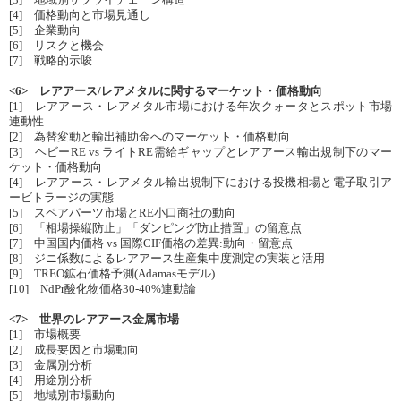
[3] 地域別サプライチェーン構造
[4] 価格動向と市場見通し
[5] 企業動向
[6] リスクと機会
[7] 戦略的示唆
<6> レアアース/レアメタルに関するマーケット・価格動向
[1] レアアース・レアメタル市場における年次クォータとスポット市場
連動性
[2] 為替変動と輸出補助金へのマーケット・価格動向
[3] ヘビーRE vs ライトRE需給ギャップとレアアース輸出規制下のマー
ケット・価格動向
[4] レアアース・レアメタル輸出規制下における投機相場と電子取引ア
ービトラージの実態
[5] スペアパーツ市場とRE小口商社の動向
[6] 「相場操縦防止」「ダンピング防止措置」の留意点
[7] 中国国内価格 vs 国際CIF価格の差異:動向・留意点
[8] ジニ係数によるレアアース生産集中度測定の実装と活用
[9] TREO鉱石価格予測(Adamasモデル)
[10] NdPr酸化物価格30-40%連動論
<7> 世界のレアアース金属市場
[1] 市場概要
[2] 成長要因と市場動向
[3] 金属別分析
[4] 用途別分析
[5] 地域別市場動向