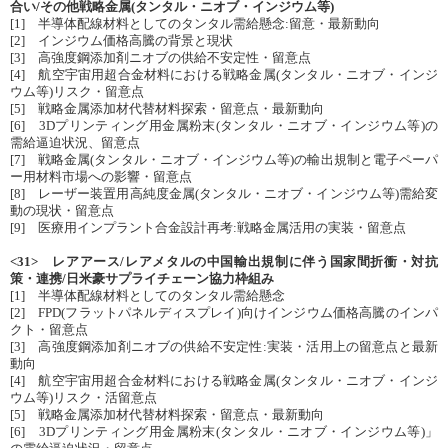
合い/その他戦略金属(タンタル・ニオブ・インジウム等)
[1] 半導体配線材料としてのタンタル需給懸念:留意・最新動向
[2] インジウム価格高騰の背景と現状
[3] 高強度鋼添加剤ニオブの供給不安定性・留意点
[4] 航空宇宙用超合金材料における戦略金属(タンタル・ニオブ・インジ
ウム等)リスク・留意点
[5] 戦略金属添加材代替材料探索・留意点・最新動向
[6] 3Dプリンティング用金属粉末(タンタル・ニオブ・インジウム等)の
需給逼迫状況、留意点
[7] 戦略金属(タンタル・ニオブ・インジウム等)の輸出規制と電子ペーパ
ー用材料市場への影響・留意点
[8] レーザー装置用高純度金属(タンタル・ニオブ・インジウム等)需給変
動の現状・留意点
[9] 医療用インプラント合金設計再考:戦略金属活用の実装・留意点
<31> レアアース/レアメタルの中国輸出規制に伴う国家間折衝・対抗
策・連携/日米豪サプライチェーン協力枠組み
[1] 半導体配線材料としてのタンタル需給懸念
[2] FPD(フラットパネルディスプレイ)向けインジウム価格高騰のインパ
クト・留意点
[3] 高強度鋼添加剤ニオブの供給不安定性:実装・活用上の留意点と最新
動向
[4] 航空宇宙用超合金材料における戦略金属(タンタル・ニオブ・インジ
ウム等)リスク・活留意点
[5] 戦略金属添加材代替材料探索・留意点・最新動向
[6] 3Dプリンティング用金属粉末(タンタル・ニオブ・インジウム等)」