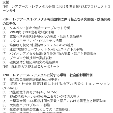
支援
[10] レアアース・レアメタル分野における世界銀行REプロジェクトロ
ーン条件
<19> レアアース/レアメタル輸出規制に伴う新たな研究開発・技術開発
の活発化
[1] ソルベント抽出?連続ウェーブレット分析
[2] VRFB向けREE含有電解液活用
[3] 電気化学再生RE分離セルの実装・活用と最新動向
[4] マクロモデリング・CGEモデル活用
[5] 堆積物可視化:地理情報システム(GIS)の活用
[6] 連続?離散ウェーブレットを用いたスペクトル解析
[7] バイオレアメタル抽出(微生物利用)の実装・活用と最新動向
[8] プラズマ分離技術の実証試験
[9] 磁気流体分離応用研究の最新動向
[10] 廃棄物ガス?RE回収カーボナート
<20> レアアース/レアメタルに関する環境・社会的影響評価
[1] 生態安全性動態評価(Lingbei事例)
[2] 環境・社会的影響評価における地下水汚染シミュレーション
(Nuodong)
[3] 汚染拡散予測モデル(As、NH?-N)
[4] SPAD指標を用いた植物モニタリング技術の導入
[5] 土壌重金属?REE蓄積評価の実装・活用における留意点と最新動向
[6] 大気塵エアロゾル?REE影響
[7] 生物多様性保全技術としての「柔性採掘」