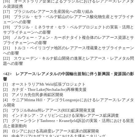
[16] オーストラリア企業によるブラジルにおけるレアアース/レアメタ
ル資源提携
[17] ブラジルのレアアース生産国化への取り組み
[18] ブラジル・セラ・ベルデ鉱山のレアアース酸化物生産とサプライチ
ェーンへの影響
[19] ブラジル・ミネラサオ・セラ・ベルデプロジェクトの実装・活用と
サプライチェーンへの影響
[20] ノルウェー・フェン・カーボナタイト複合体のレアアース資源とサ
プライチェーンへの影響
[21] トルコ・ベイリコヴァ地区のレアアース埋蔵量とサプライチェーン
への影響
[22] スウェーデン・キルナ鉱山開発の進展とレアアース・レアメタル問
題への影響
<42> レアアース/レアメタルの中国輸出規制に伴う新興国・資源国の影
響
[1] オーストラリアMt Weld拡張プロジェクト
[2] カナダ・Thor Lake(Nechalacho)再稼働支援
[3] アメリカ先住民参画鉱区開発
[4] ケニアMrima Hill・アンゴラLongonjoにおけるレアアース/レアメタ
ル開発
[5] ブラジルBahia州レアアース(REE)鉱床開発支援
[6] インドネシア・フィリピンにおける深海レアアース鉱床調査
[7] グリーンランドTanbreez・Kvanefjeld訴訟の実装・活用における留意
点と最新動向
[8] ロシアにおける高緯度レアアース鉱床の国家開発
[9] 中央アジア(カザフスタン)における土壌モニタリング