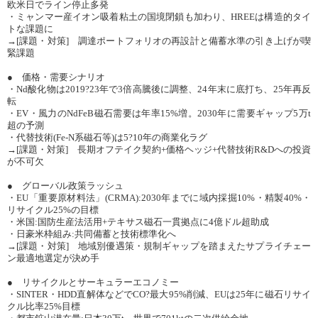
欧米日でライン停止多発
・ミャンマー産イオン吸着粘土の国境閉鎖も加わり、HREEは構造的タイ
トな課題に
→[課題・対策] 調達ポートフォリオの再設計と備蓄水準の引き上げが喫
緊課題
● 価格・需要シナリオ
・Nd酸化物は2019?23年で3倍高騰後に調整、24年末に底打ち、25年再反
転
・EV・風力のNdFeB磁石需要は年率15%増。2030年に需要ギャップ5万t
超の予測
・代替技術(Fe-N系磁石等)は5?10年の商業化ラグ
→[課題・対策] 長期オフテイク契約+価格ヘッジ+代替技術R&Dへの投資
が不可欠
● グローバル政策ラッシュ
・EU「重要原材料法」(CRMA):2030年までに域内採掘10%・精製40%・
リサイクル25%の目標
・米国:国防生産法活用+テキサス磁石一貫拠点に4億ドル超助成
・日豪米枠組み:共同備蓄と技術標準化へ
→[課題・対策] 地域別優遇策・規制ギャップを踏まえたサプライチェー
ン最適地選定が決め手
● リサイクルとサーキュラーエコノミー
・SINTER・HDD直解体などでCO?最大95%削減、EUは25年に磁石リサイ
クル比率25%目標