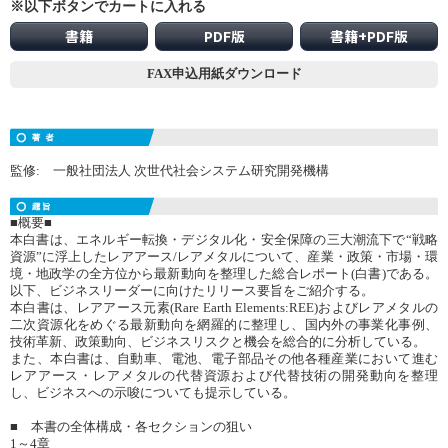
※以下ボタンでカートに入れる
書籍
PDF版
書籍+PDF版
FAX申込用紙ダウンロード
監修: 一般社団法人 次世代社会システム研究開発機構
■概要■
本白書は、エネルギー転換・デジタル化・安全保障の三大潮流下で“戦略
資源”に浮上したレアアース/レアメタルについて、産業・政策・市場・環
境・地政学の全方位から最新動向を整理した総合レポート(白書)である。
以下、ビジネスリーダーに向けたリリース要旨をご紹介する。
本白書は、レアアース元素(Rare Earth Elements:REE)およびレアメタルの
二次資源化をめぐる最新動向を網羅的に整理し、国内外の事業化事例、
技術革新、政策動向、ビジネスリスクと機会を総合的に分析している。
また、本白書は、自動車、電池、電子部品その他各種産業において進む
レアアース・レアメタルの代替資源および代替技術の開発動向を整理
し、ビジネスへの示唆についても提示している。
■ 本書の全体構成・各セクションの狙い
1～4章