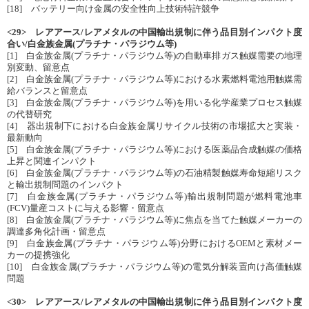
[18] バッテリー向け金属の安全性向上技術特許競争
<29> レアアース/レアメタルの中国輸出規制に伴う品目別インパクト度
合い/白金族金属(プラチナ・パラジウム等)
[1] 白金族金属(プラチナ・パラジウム等)の自動車排ガス触媒需要の地理
別変動、留意点
[2] 白金族金属(プラチナ・パラジウム等)における水素燃料電池用触媒需
給バランスと留意点
[3] 白金族金属(プラチナ・パラジウム等)を用いる化学産業プロセス触媒
の代替研究
[4] 器出規制下における白金族金属リサイクル技術の市場拡大と実装・
最新動向
[5] 白金族金属(プラチナ・パラジウム等)における医薬品合成触媒の価格
上昇と関連インパクト
[6] 白金族金属(プラチナ・パラジウム等)の石油精製触媒寿命短縮リスク
と輸出規制問題のインパクト
[7] 白金族金属(プラチナ・パラジウム等)輸出規制問題が燃料電池車
(FCV)量産コストに与える影響・留意点
[8] 白金族金属(プラチナ・パラジウム等)に焦点を当てた触媒メーカーの
調達多角化計画・留意点
[9] 白金族金属(プラチナ・パラジウム等)分野におけるOEMと素材メー
カーの提携強化
[10] 白金族金属(プラチナ・パラジウム等)の電気分解装置向け高価触媒
問題
<30> レアアース/レアメタルの中国輸出規制に伴う品目別インパクト度