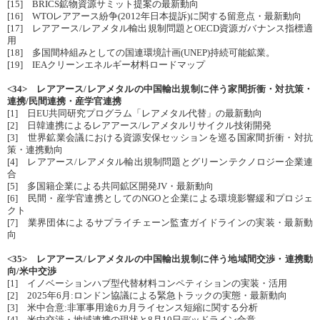
[15] BRICS鉱物資源サミット提案の最新動向
[16] WTOレアアース紛争(2012年日本提訴)に関する留意点・最新動向
[17] レアアース/レアメタル輸出規制問題とOECD資源ガバナンス指標適
用
[18] 多国間枠組みとしての国連環境計画(UNEP)持続可能鉱業。
[19] IEAクリーンエネルギー材料ロードマップ
<34> レアアース/レアメタルの中国輸出規制に伴う家間折衝・対抗策・
連携/民間連携・産学官連携
[1] 日EU共同研究プログラム「レアメタル代替」の最新動向
[2] 日韓連携によるレアアース/レアメタルリサイクル技術開発
[3] 世界鉱業会議における資源安保セッションを巡る国家間折衝・対抗
策・連携動向
[4] レアアース/レアメタル輸出規制問題とグリーンテクノロジー企業連
合
[5] 多国籍企業による共同鉱区開発JV・最新動向
[6] 民間・産学官連携としてのNGOと企業による環境影響緩和プロジェ
クト
[7] 業界団体によるサプライチェーン監査ガイドラインの実装・最新動
向
<35> レアアース/レアメタルの中国輸出規制に伴う地域間交渉・連携動
向/米中交渉
[1] イノベーションハブ型代替材料コンペティションの実装・活用
[2] 2025年6月:ロンドン協議による緊急トラックの実態・最新動向
[3] 米中合意:非軍事用途6カ月ライセンス短縮に関する分析