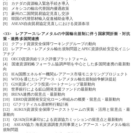
[5] カナダの資源輸入緊急手続き導入
[6] メキシコの輸出代替国内優遇政策
[7] 豪州の二国間貿易協定見直し交渉
[8] 韓国の代替部材輸入促進補助金導入
[9] ASEAN自由貿易協定見直しにおける資源条項
<33> レアアース/レアメタルの中国輸出規制に伴う国家間折衝・対抗
策・連携/多国間連携
[1] クアッド資源安全保障ワーキンググループの動向
[2] レアアース・レアメタル輸出規制問題とAPEC資源供給安定化イニシ
アチブ
[3] OECD資源供給リスク評価プラットフォーム
[4] 国連資源戦略フォーラム協調声明を中心とした多国間連携の最新動
向
[5] IEA(国際エネルギー機関)レアアース市場モニタリングプロジェクト
[6] WTOを通じたレアアース・レアメタル輸出規制紛争解決提起
[7] G20資源インフラ投資パートナーシップ最新動向
[8] 世界銀行による鉱山開発支援ファンドの最新動向
[9] IRENA連携の留意点・最新動向
[10] EBRD資源開発安定化ローン枠組みの概要・留意点・最新動向
[11] G7クリティカル原材料行動計画
[12] AUKUS資源安全保障ワークストリームの実装・活用と留意点・最
新動向
[13] QUAD(日米豪印)による資源協力ミッションの留意点と最新動向
[14] ASEAN協力:海底資源調査共同事業とレアアース・レアメタル輸出
規制問題