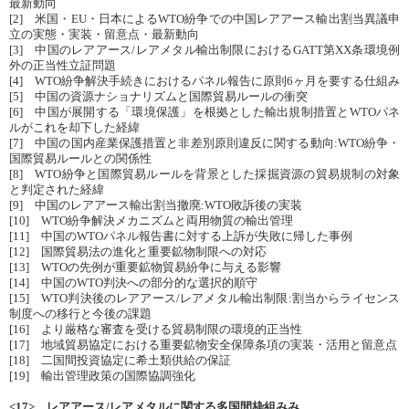
最新動向
[2] 米国・EU・日本によるWTO紛争での中国レアアース輸出割当異議申
立の実態・実装・留意点・最新動向
[3] 中国のレアアース/レアメタル輸出制限におけるGATT第XX条環境例
外の正当性立証問題
[4] WTO紛争解決手続きにおけるパネル報告に原則6ヶ月を要する仕組み
[5] 中国の資源ナショナリズムと国際貿易ルールの衝突
[6] 中国が展開する「環境保護」を根拠とした輸出規制措置とWTOパネ
ルがこれを却下した経緯
[7] 中国の国内産業保護措置と非差別原則違反に関する動向:WTO紛争・
国際貿易ルールとの関係性
[8] WTO紛争と国際貿易ルールを背景とした採掘資源の貿易規制の対象
と判定された経緯
[9] 中国のレアアース輸出割当撤廃:WTO敗訴後の実装
[10] WTO紛争解決メカニズムと両用物質の輸出管理
[11] 中国のWTOパネル報告書に対する上訴が失敗に帰した事例
[12] 国際貿易法の進化と重要鉱物制限への対応
[13] WTOの先例が重要鉱物貿易紛争に与える影響
[14] 中国のWTO判決への部分的な選択的順守
[15] WTO判決後のレアアース/レアメタル輸出制限:割当からライセンス
制度への移行と今後の課題
[16] より厳格な審査を受ける貿易制限の環境的正当性
[17] 地域貿易協定における重要鉱物安全保障条項の実装・活用と留意点
[18] 二国間投資協定に希土類供給の保証
[19] 輸出管理政策の国際協調強化
<17> レアアース/レアメタルに関する多国間枠組みみ