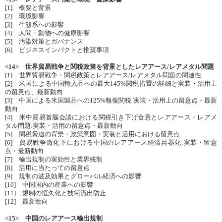
[1] 概要と背景
[2] 環境影響
[3] 生態系への影響
[4] 人間・動物への健康影響
[5] 汚染対策とガバナンス
[6] ビジネスインパクトと推奨事項
<14> 世界貿易戦争と関税政策を背景としたレアアース/レアメタル問題
[1] 世界貿易戦争・関税政策とレアアース/レアメタル問題の関連性
[2] 米国による中国輸入品への最大145%関税措置の詳細と実装・活用上
の留意点、最新動向
[3] 中国による米国製品への125%報復関税:実装・活用上の留意点・最新
動向
[4] 米中貿易首脳会談における関税引き下げ合意とレアアース・レアメ
タル問題:実装・活用の留意点・最新動向
[5] 関税脅迫の背景・政策意図・実装と活用における留意点
[6] 貿易戦争激化下における中国のレアアース経済兵器化:実装・留意
点・最新動向
[7] 輸出規制の実効性と業界統制
[8] 活用に当たっての留意点
[9] 規制の波及効果とグローバル経済への影響
[10] 中国国内の産業への影響
[11] 規制の恒久化と技術流出防止
[12] 最新動向
<15> 中国のレアアース輸出規制