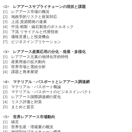
<2> レアアースサプライチェーンの現状と課題
[1] レアアース市場の概況
[2] 地政学的リスクと政策対応
[3] 上流:資源開発の進展
[4] 中流:精製・磁石製造のボトルネック
[5] 下流:リサイクルと代替技術
[6] 価格見通しと投資機会
[7] ビジネスインプリケーション
<3> レアアース産業応用の分化・発展・多様化
[1] レアアース元素の地球化学的特性
[2] 産業用途の拡大動向
[3] 世界市場と需給分析
[4] 課題と将来展望
<4> マテリアル・パスポートとレアアース調達網
[1] マテリアル・パスポート概論
[2] マテリアル・パスポートのビジネスインパクト
[3] レアアース国際調達網の変化
[4] リスク評価と対策
[5] まとめと提言
<5> 世界レアアース市場動向
[1] 緒言
[2] 世界生産・埋蔵量の概況