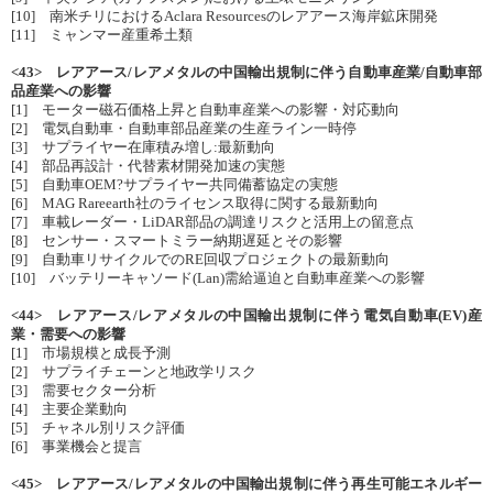
[10] 南米チリにおけるAclara Resourcesのレアアース海岸鉱床開発
[11] ミャンマー産重希土類
<43> レアアース/レアメタルの中国輸出規制に伴う自動車産業/自動車部
品産業への影響
[1] モーター磁石価格上昇と自動車産業への影響・対応動向
[2] 電気自動車・自動車部品産業の生産ライン一時停
[3] サプライヤー在庫積み増し:最新動向
[4] 部品再設計・代替素材開発加速の実態
[5] 自動車OEM?サプライヤー共同備蓄協定の実態
[6] MAG Rareearth社のライセンス取得に関する最新動向
[7] 車載レーダー・LiDAR部品の調達リスクと活用上の留意点
[8] センサー・スマートミラー納期遅延とその影響
[9] 自動車リサイクルでのRE回収プロジェクトの最新動向
[10] バッテリーキャソード(Lan)需給逼迫と自動車産業への影響
<44> レアアース/レアメタルの中国輸出規制に伴う電気自動車(EV)産
業・需要への影響
[1] 市場規模と成長予測
[2] サプライチェーンと地政学リスク
[3] 需要セクター分析
[4] 主要企業動向
[5] チャネル別リスク評価
[6] 事業機会と提言
<45> レアアース/レアメタルの中国輸出規制に伴う再生可能エネルギー