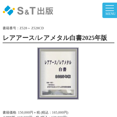
togg
navi
MENU
書籍番号：
Z528～ Z528CD
レアアース/レアメタル白書2025年版
書籍価格:
150,000
円＋税 (税込：165,000円)