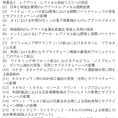
簡素化と、レアアース・レアメタル供給リスクへの対応
[2] 日本と韓国企業間のレアアース/レアメタル国際提携
[3] ベトナム・ドンパオ鉱山開発における国際パートナーシップの実装
とサプライチェーンへの影響
[4] タイにおける年間50万トンの電子廃棄物からのレアアースリサイク
ル
[5] 韓国国内のレアアース金属生産施設:実装と活用の現状
[6] インドにおけるレアアース・レアメタル鉱山開発と国際パートナー
シップ
[7] カリフォルニア州マウンテンパス鉱山におけるネオジム・プラセオ
ジム生産
[8] 米国における新たなサプライチェーン構築の象徴的プロジェクトと
してのブルック鉱山
[9] ワイオミング州ブルック鉱山におけるテルビウム・ジスプロシウ
ム・ガリウム抽出の実装・活用とサプライチェーンへの影響
[10] カナダ・ネチャラチョプロジェクトのレアアース濃縮物出荷に関す
る最新動向
[11] サスカチュワン州のNdPr加工施設の実装・活用とサプライチェーン
への影響
[12] テキサス・ミネラル・リソース・ラウンド・トッププロジェクト
[13] 米国8施設における石炭廃棄物抽出プロジェクトの実態とサプライ
チェーンへの影響
[14] マウント・ウェルド鉱山の日豪合弁企業による供給体制とサプライ
チェーン開発への影響
[15] オーストラリア・ストラテジック・メタルズ(ASM)による韓国との
合弁事業(韓国メタルズプラント)