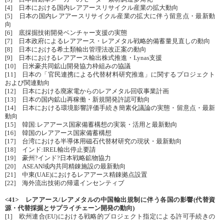
[4] 日本における国内レアアースリサイクル産業の拡大動向
[5] 日本の国内レアアースリサイクル産業の拡大に伴う留意点・最新動
向
[6] 底採掘技術開発ベンチャー支援の実態
[7] 日本政府によるレアアース・レアメタル戦略的備蓄量見直しの動向
[8] 日本における希土類輸出管理法改正案の動向
[9] 日本におけるレアアース輸出株式推進・Lynas支援
[10] 日米豪共同鉱山開発協力枠組みの協議
[11] 日本の「官民連携による代替材料研究推進」に関するプロジェクト
および関連動向
[12] 日本における廃家電からのレアメタル回収事業計画
[13] 日本の国内鉱山再稼働・新規開発許認可動向
[14] 日本における環境影響評価手続き簡素化議論の実態・留意点・最新
動向
[15] 韓国:レアアース国家備蓄構想の実装・活用と最新動向
[16] 韓国のレアアース国家備蓄構想
[17] 台湾における半導体用磁石代替材研究の現状・最新動向
[18] インド:IREL輸出停止要請
[19] 豪州?インド?日本戦略鉱物協力
[20] ASEAN域内共同精錬施設の最新動向
[21] 中東(UAE)におけるレアアース精錬拠点設置
[22] 海外流出技術の帰還インセンティブ
<41> レアアース/レアメタルの中国輸出規制に伴う各国の影響(代替資
源・代替採掘とサプライチェーン開発の動向)
[1] 欧州連合(EU)における戦略的プロジェクト指定による許可手続きの