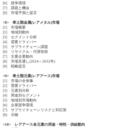
[6] 競争環境
[7] 課題と機会
[8] 市場予測と提言
<8> 希土類金属(レアメタル)市場
[1] 市場概要
[2] 地域別動向
[3] セグメント分析
[4] 需要ドライバー
[5] サプライチェーン課題
[6] リサイクル・代替技術
[7] 主要企業動向
[8] 市場見通し(2024～2032年)
[9] 戦略提言
<9> 希土類元素(レアアース)市場
[1] 市場の全体像
[2] 需要ドライバー
[3] 元素別分析
[4] 用途別セグメント
[5] 地域別市場動向
[6] 企業競争環境
[7] サプライチェーンリスクと対応策
[8] 示唆
<10> レアアース各元素の用途・特性・供給動向