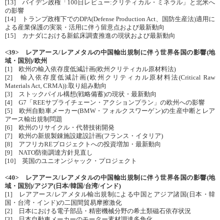
[13] バイデン政権「100日レビュー:クリティカル・ミネラル」と北米へ
の影響
[14] トランプ政権下でのDPA(Defense Production Act、国防生産法)適用に
よる産業保護の実装・活用に伴う留意点および最新動向
[15] カナダにおける新鉱床調査推進の現状および最新動向
<39> レアアース/レアメタルの中国輸出規制に伴う世界各国の影響(地
域・国別)/欧州
[1] 欧州の輸入依存度低減計画(欧州クリティカル原材料法)
[2] 輸入依存度低減計画(欧州クリティカル原材料法(Critical Raw
Materials Act, CRMA)):取り組み動向
[3] ストックパイル構想(戦略備蓄)の現状・最新動向
[4] G7「REEサプライチェーン・アクションプラン」の欧州への影響
[5] 欧州自動車メーカー(BMW・フォルクスワーゲン)の生産中断とレア
アース輸出規制問題
[6] 欧州のリサイクル・代替技術開発
[7] 欧州の新規製錬施設建設計画(フランス・イタリア)
[8] アフリカREプロジェクトへの投資増加・最新動向
[9] NATO防衛調達方針見直し
[10] 英国のユニオンジャック・プロジェクト
<40> レアアース/レアメタルの中国輸出規制に伴う世界各国の影響(地
域・国別)/アジア(日本/韓国/台湾/インド)
[1] レアアース/レアメタル輸出規制による中国とアジア諸国(日本・韓
国・台湾・インド)の二国間貿易摩擦激化
[2] 日本における電子部品・精密機械分野の希土類磁石依存状況
[3] 日本自動車メーカーのモーター素材調達多角化