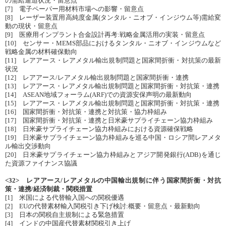
の需給逼迫状況・留意点
[7] 電子ペーパー用材料市場への影響・留意点
[8] レーザー装置用高純度金属(タンタル・ニオブ・インジウム等)需給変
動の現状・留意点
[9] 医療用インプラント合金設計再考:戦略金属活用の実装・留意点
[10] センサー・MEMS部品におけるタンタル・ニオブ・インジウムなど
戦略金属の材料確保動向
[11] レアアース・レアメタル輸出規制問題と国家間折衝・対抗策の最新
状況
[12] レアアース/レアメタル輸出規制問題と国家間折衝・連携
[13] レアアース・レアメタル輸出規制問題と国家間折衝・対抗策・連携
[14] ASEAN地域フォーラム(ARF)での資源安保声明の最新動向
[15] レアアース・レアメタル輸出規制問題と国家間折衝・対抗策・連携
[16] 国家間折衝・対抗策・連携と対抗策・協力枠組み
[17] 国家間折衝・対抗策・連携と日米豪サプライチェーン協力枠組み
[18] 日米豪サプライチェーン協力枠組みにおける資源確保戦略
[19] 日米豪サプライチェーン協力枠組みを巡る中国・ロシア間レアメタ
ル輸出交渉動向
[20] 日米豪サプライチェーン協力枠組みとアジア開発銀行(ADB)を通じ
た資源ファイナンス協議
<32> レアアース/レアメタルの中国輸出規制に伴う国家間折衝・対抗
策・連携/経済制裁・関税措置
[1] 米国による代替輸入国への関税優遇
[2] EUの代替素材輸入関税引き下げ検討:概要・留意点・最新動向
[3] 日本の関税自主規制による緊急措置
[4] インドの中国産代替素材関税引き上げ