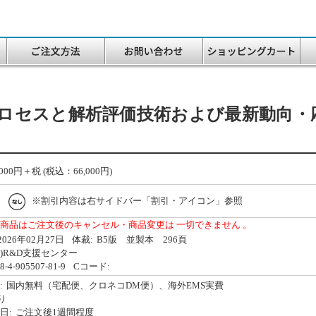
ロセスと解析評価技術および最新動向・
000
円＋税 (税込：66,000円)
※割引内容は右サイドバー「割引・アイコン」参照
商品はご注文後のキャンセル・商品変更は 一切できません 。
2026年02月27日
体裁:
B5版 並製本 296頁
株)R&D支援センター
8-4-905507-81-9
Cコード:
:
国内無料（宅配便、クロネコDM便）、海外EMS実費
り
日:
ご注文後1週間程度