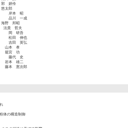
 妍伶
 悠太郎
本 昭
 一成
野 邦昭
貴 哲夫
 研吾
 伸也
 英弘
本 孝
宮 功
代 史
本 雄二
 憲次郎
れ
粉体の構造制御