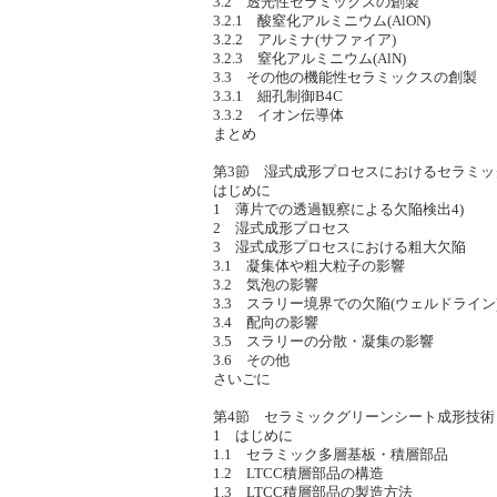
3.2 透光性セラミックスの創製
3.2.1 酸窒化アルミニウム(AlON)
3.2.2 アルミナ(サファイア)
3.2.3 窒化アルミニウム(AlN)
3.3 その他の機能性セラミックスの創製
3.3.1 細孔制御B4C
3.3.2 イオン伝導体
まとめ
第3節 湿式成形プロセスにおけるセラミッ
はじめに
1 薄片での透過観察による欠陥検出4)
2 湿式成形プロセス
3 湿式成形プロセスにおける粗大欠陥
3.1 凝集体や粗大粒子の影響
3.2 気泡の影響
3.3 スラリー境界での欠陥(ウェルドライン
3.4 配向の影響
3.5 スラリーの分散・凝集の影響
3.6 その他
さいごに
第4節 セラミックグリーンシート成形技術
1 はじめに
1.1 セラミック多層基板・積層部品
1.2 LTCC積層部品の構造
1.3 LTCC積層部品の製造方法