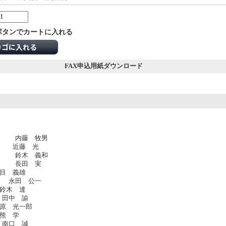
ボタンでカートに入れる
カゴに入れる
FAX申込用紙ダウンロード
 牧男
藤 光
 義和
田 実
 義雄
永田 公一
木 達
中 諭
 光一郎
熊 学
口 誠