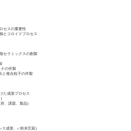
ロセスの重要性
御とコロイドプロセス
能セラミックスの創製
製
ミナの作製
析出と複合粒子の作製
けた成形プロセス
)
所、課題、製品)
レス成形、c:粉末圧延)