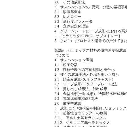
2.6 その他成形法
3 サスペンジョンの3要素、分散の基礎事
3.1 酸塩基概念
3.2 レオロジー
3.3 溶解度パラメータ
3.4 立体安定化理論
4 グリーンシート(テープ成形)における高
……セラミックIC-PKG、サブストレート
5 さいごに(プロセスの開発で心掛けてき
第2節 セラミックス材料の微構造制御成形
はじめに
1 サスペンション調製
1.1 粒子分散
1.2 微粒子表面の電荷制御と複合化
2 種々の成形手法と外場を用いた成形
2.1 鋳込み成形(スリップキャスト)
2.2 テープ成形(ドクターブレード)法
2.3 押し出し成形法、射出成形
2.4 金型成形(一軸成形)、冷間静水圧成形(CI
2.5 電気泳動堆積(EPD)法
2.6 磁場中成形
3 成形により微構造を制御したセラミック
3.1 超塑性セラミックスの創製
3.1.1 アルミナ基セラミックス
3.1.2 ジルコニア基セラミックス