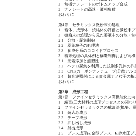
2 無機ナノシートのボトムアップ合成
3 ナノシートの高速・液相集積
おわりに
第4節 セラミックス微粉末の処理
1 粉体、成形体、焼結体の評価と微粉末プ
2 微粉末の処理から見た溶液中の分散・制
2.1 分散・凝集制御
2.2 凝集粒子の処理法
2.3 多成分系のコロイドプロセス
3 粉末処理の具体例と構造制御および高機
3.1 元素添加と超塑性
3.2 ヘテロ凝集を利用した規則多孔体の作
3.3 CNT(カーボンナノチューブ)分散アル
3.4 超音波照射による貴金属ナノ粒子の
おわりに
第2章 成形工程
第1節 ファインセラミックス高機能化に向
1 緒言(三大材料の成形プロセスとの関わり
2 ファインセラミックスの成形法(概要、長
2.1 鋳込み成形
2.2 テープ成形
2.3 押し出し成形
2.4 射出成形
2.5 プレス成形(a:金型プレス、b:静水圧プ