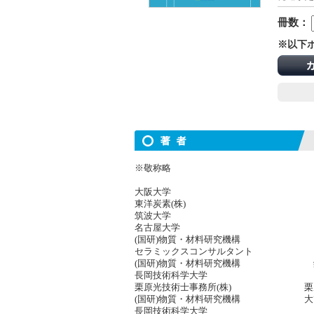
冊数：
※以下
※敬称略
大阪大学 内藤
東洋炭素(株) 近
筑波大学 鈴木
名古屋大学 長
(国研)物質・材料研究機構 目
セラミックスコンサルタント 
(国研)物質・材料研究機構 鈴
長岡技術科学大学 田
栗原光技術士事務所(株) 栗原
(国研)物質・材料研究機構 大
長岡技術科学大学 南