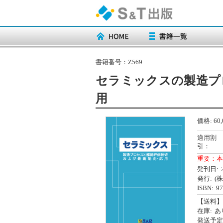
書籍番号：
Z569
セラミックスの製造プ
用
価格:
60,
適用割
引：
重要：本
発刊日:
発行:
(
ISBN:
97
【送料】
在庫:
あ
発送予定