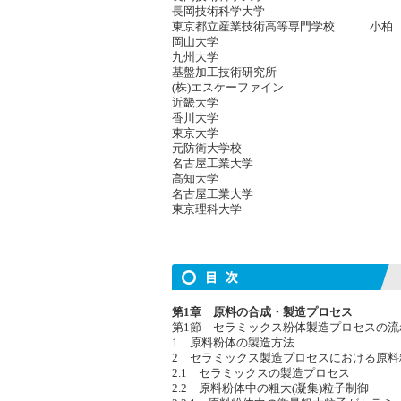
長岡技術科学大学 郭
東京都立産業技術高等専門学校 小柏
岡山大学 岸
九州大学 品川
基盤加工技術研究所 海
(株)エスケーファイン 法
近畿大学 岡
香川大学 松田
東京大学 吉田
元防衛大学校 山
名古屋工業大学 籠
高知大学 藤
名古屋工業大学 岩
東京理科大学 藤本
第1章 原料の合成・製造プロセス
第1節 セラミックス粉体製造プロセスの流
1 原料粉体の製造方法
2 セラミックス製造プロセスにおける原料
2.1 セラミックスの製造プロセス
2.2 原料粉体中の粗大(凝集)粒子制御