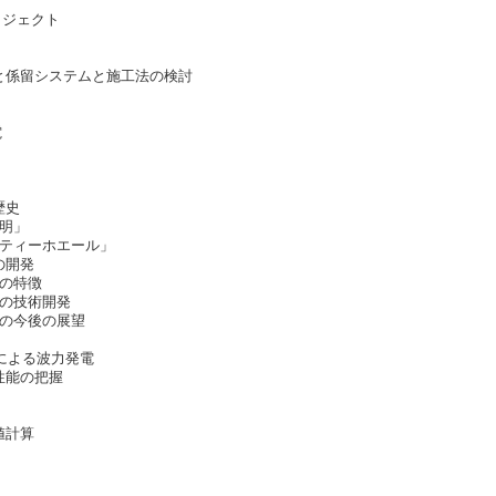
ロジェクト
と係留システムと施工法の検討
電
歴史
明」
ティーホエール」
の開発
の特徴
の技術開発
の今後の展望
)による波力発電
性能の把握
値計算