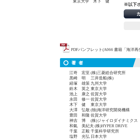
東京大学 木下 健
※以下
PDFパンフレット(A066 書籍「海
江嵜 宏至 (株)三菱総合研究所
黒崎 明 三井造船(株)
経塚 雄策 九州大学
鈴木 英之 東京大学
池上 康之 佐賀大学
永田 修一 佐賀大学
木下 健 東京大学
大澤 弘敬 (独)海洋研究開発機構
豊田 和隆 佐賀大学
神吉 博 (株)ジャイロダイナミクス
和氣 美紀夫 (株)HYPER DRIVE
千葉 正毅 千葉科学研究所
塩野 光弘 日本大学