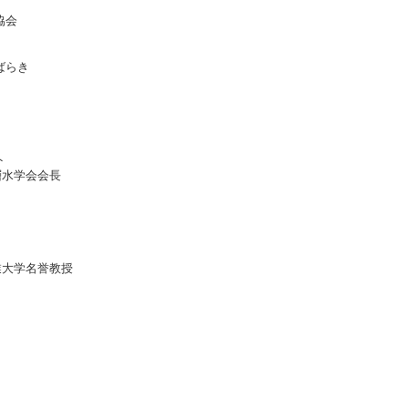
協会
ばらき
ト
層水学会会長
業大学名誉教授