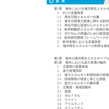
第1章 海外における海洋再生エネル
1. EU の支援政策
1.1 再生可能エネルギー白書
1.2 再生可能電力推進に関する欧州
1.3 再生可能な資源からのエネル
1.4 欧州戦略的エネルギー技術計画(SET
1.5 SET Plan の実施のための
1.6 欧州研究開発フレームワーク計
2. 欧州各国における支援政策
3. 海洋再生エネルギーの利用を推
第2章 海外の海洋再生エネルギープ
第1節 海外における波力発電の動向
1. 主要国の産業政策
2. 波力発電技術
2.1 波力エネルギー利用技術の特徴
2.2 技術開発の現状と新たな課題
2.3 波力エネルギーの腑存量
3. 主要国・地域別動向
3.1 英国
3.2 ポルトガル
3.3 スペイン
3.4 アイルランド
3.5 スウェーデン