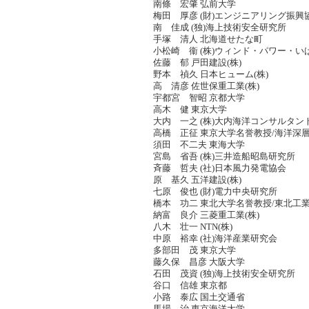
南條 宏肇 弘前大学
梅田 厚彦 (財)エンジニアリング振興
南 佳成 (独)海上技術安全研究所
手塚 清人 北海道せたな町
小松崎 衞 (株)ウィンド・パワー・い
佐藤 郁 戸田建設(株)
野本 禎久 日本ヒューム(株)
高 清彦 佐世保重工業(株)
宇都宮 智昭 京都大学
高木 健 東京大学
大内 一之 (株)大内海洋コンサルタン
高橋 正征 東京大学名誉教授/海洋深
須田 不二夫 東海大学
宮島 省吾 (株)三井造船昭島研究所
斉藤 哲夫 (社)日本風力発電協会
原 基久 五洋建設(株)
七原 俊也 (財)電力中央研究所
橋本 功二 東北大学名誉教授/東北工
納富 良介 三菱重工業(株)
八木 壮一 NTN(株)
中原 裕幸 (社)海洋産業研究会
多部田 茂 東京大学
藤久保 昌彦 大阪大学
石田 茂資 (独)海上技術安全研究所
谷口 信雄 東京都
小路 泰広 国土交通省
馬場 治 東京海洋大学