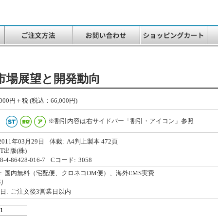
市場展望と開発動向
000
円＋税 (税込：66,000円)
※割引内容は右サイドバー「割引・アイコン」参照
2011年03月29日
体裁:
A4判上製本 472頁
&T出版(株)
8-4-86428-016-7
Cコード:
3058
:
国内無料（宅配便、クロネコDM便）、海外EMS実費
り
日:
ご注文後3営業日以内