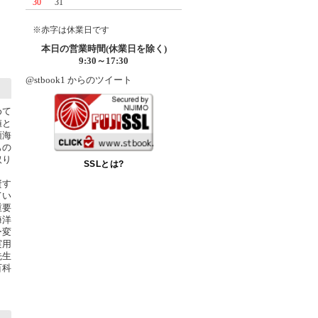
30
31
※赤字は休業日です
本日の営業時間(休業日を除く)
9:30～17:30
@stbook1 からのツイート
めて
値と
領海
もの
取り
SSLとは?
資す
てい
重要
海洋
ー変
実用
先生
百科