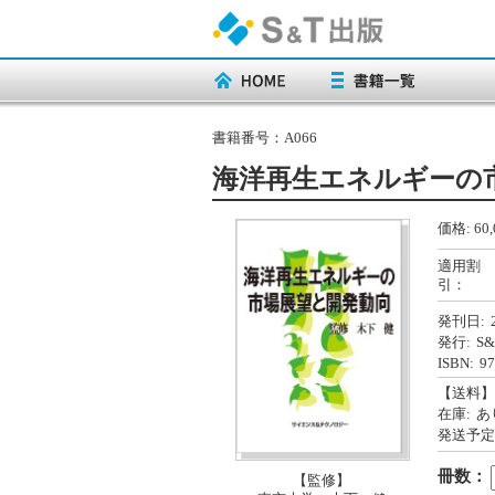
書籍番号：
A066
海洋再生エネルギーの
価格:
60,
適用割
引：
発刊日:
発行:
S
ISBN:
97
【送料】
在庫:
あ
発送予定
冊数：
【監修】