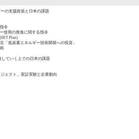
ギーの支援政策と日本の課題
指令
ギー使用の推進に関する指令
 Plan)
政策提言「低炭素エネルギー技術開発への投資」
画
進していく上での日本の課題
ロジェクト、実証実験と企業動向