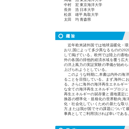
中村 宏 東京海洋大学
長井 浩 日本大学
松原 雄平 鳥取大学
太田 均 青森県
近年欧米諸外国では地球温暖化・環境
おり,国によって多少異なるものの202
して掲げている。欧州では陸上の適地が
外の各国の排他的経済水域を覆う広大
の洋上風力の実証実験の準備が始めら
上げられようとしている。
このような時期に,本書は内外の海洋
ることを目指している。まず,海外に
る。さらに海外の海洋再生エネルギープ
な全ての海洋再生エネルギープロジェ
再生エネルギーの賦存量と適地選定に
換器の標準化・規格化の世界動向,海
化・社会化していくための新たな取り
方,または我が国でその課題について
事典としてご利用頂ければ幸いである。