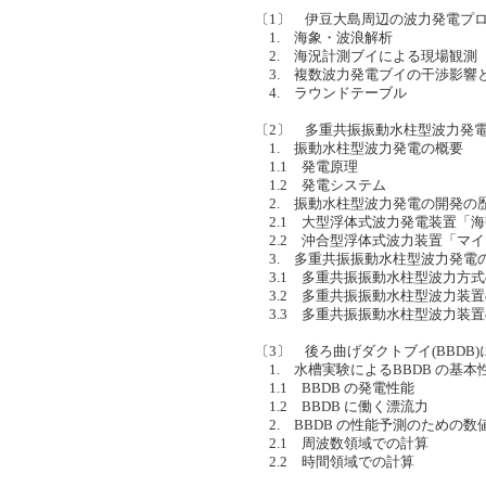
〔1〕 伊豆大島周辺の波力発電プ
1. 海象・波浪解析
2. 海況計測ブイによる現場観測
3. 複数波力発電ブイの干渉影響
4. ラウンドテーブル
〔2〕 多重共振振動水柱型波力発
1. 振動水柱型波力発電の概要
1.1 発電原理
1.2 発電システム
2. 振動水柱型波力発電の開発の
2.1 大型浮体式波力発電装置「海
2.2 沖合型浮体式波力装置「マイ
3. 多重共振振動水柱型波力発電
3.1 多重共振振動水柱型波力方式
3.2 多重共振振動水柱型波力装置
3.3 多重共振振動水柱型波力装置
〔3〕 後ろ曲げダクトブイ(BBDB
1. 水槽実験によるBBDB の基本
1.1 BBDB の発電性能
1.2 BBDB に働く漂流力
2. BBDB の性能予測のための数
2.1 周波数領域での計算
2.2 時間領域での計算