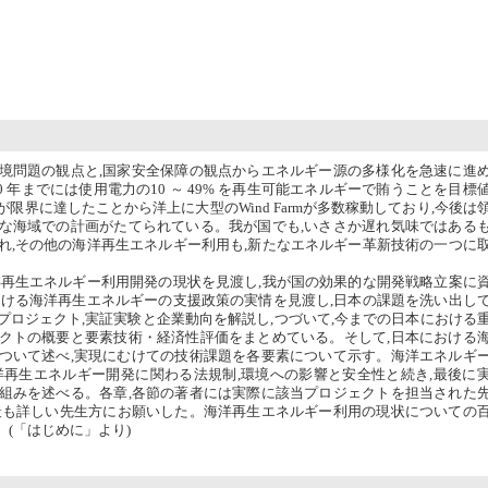
問題の観点と,国家安全保障の観点からエネルギー源の多様化を急速に進
0 年までには使用電力の10 ～ 49% を再生可能エネルギーで賄うことを目標
限界に達したことから洋上に大型のWind Farmが多数稼動しており,今後は
な海域での計画がたてられている。我が国でも,いささか遅れ気味ではある
れ,その他の海洋再生エネルギー利用も,新たなエネルギー革新技術の一つに
再生エネルギー利用開発の現状を見渡し,我が国の効果的な開発戦略立案に
おける海洋再生エネルギーの支援政策の実情を見渡し,日本の課題を洗い出し
ロジェクト,実証実験と企業動向を解説し,つづいて,今までの日本における
クトの概要と要素技術・経済性評価をまとめている。そして,日本における
ついて述べ,実現にむけての技術課題を各要素について示す。海洋エネルギ
洋再生エネルギー開発に関わる法規制,環境への影響と安全性と続き,最後に
組みを述べる。各章,各節の著者には実際に該当プロジェクトを担当された
最も詳しい先生方にお願いした。海洋再生エネルギー利用の現状についての
(「はじめに」より)