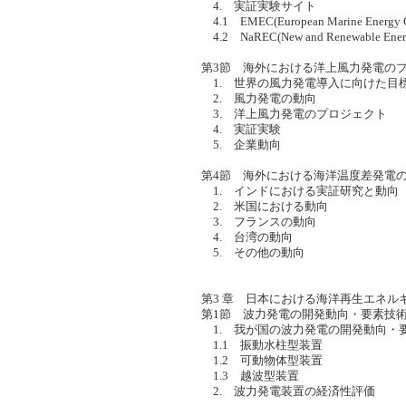
4. 実証実験サイト
4.1 EMEC(European Marine Energy C
4.2 NaREC(New and Renewable Ener
第3節 海外における洋上風力発電の
1. 世界の風力発電導入に向けた目
2. 風力発電の動向
3. 洋上風力発電のプロジェクト
4. 実証実験
5. 企業動向
第4節 海外における海洋温度差発電
1. インドにおける実証研究と動向
2. 米国における動向
3. フランスの動向
4. 台湾の動向
5. その他の動向
第3 章 日本における海洋再生エネル
第1節 波力発電の開発動向・要素技
1. 我が国の波力発電の開発動向・
1.1 振動水柱型装置
1.2 可動物体型装置
1.3 越波型装置
2. 波力発電装置の経済性評価