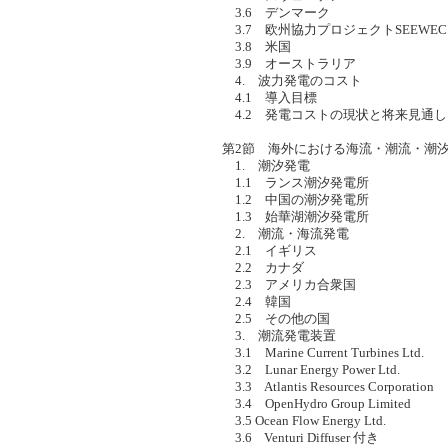
3.6 デンマーク
3.7 欧州協力プロジェクトSEEWEC
3.8 米国
3.9 オーストラリア
4. 波力発電のコスト
4.1 導入目標
4.2 発電コストの現状と将来見通し
第2節 海外における海流・潮流・潮
1. 潮汐発電
1.1 ランス潮汐発電所
1.2 中国の潮汐発電所
1.3 始華湖潮汐発電所
2. 潮流・海流発電
2.1 イギリス
2.2 カナダ
2.3 アメリカ合衆国
2.4 韓国
2.5 その他の国
3. 潮流発電装置
3.1 Marine Current Turbines Ltd.
3.2 Lunar Energy Power Ltd.
3.3 Atlantis Resources Corporation
3.4 OpenHydro Group Limited
3.5 Ocean Flow Energy Ltd.
3.6 Venturi Diffuser 付き