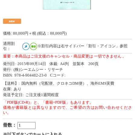
価格:
80,000
円＋税 (税込：88,000円)
適用割
※割引内容は右サイドバー「割引・アイコン」参照
引：
重要：本商品はご注文後のキャンセル・商品変更は 一切できません 。
発刊日:
2015年09月14日
体裁:
A4判 並製本 200頁
発行:
(株)シーエムシー・リサーチ
ISBN:
978-4-904482-23-0
Cコード:
【送料】:
国内無料（宅配便、クロネコDM便）、海外EMS実費
在庫:
あり
発送予定日:
ご注文後1週間程度
「PDF版(CD-R)」と、「書籍+PDF版」もあります。
価格が書籍版とは異なりますので、ご希望の方はお問い合わせくださ
い。
冊数：
※以下ボタンでカートに入れる