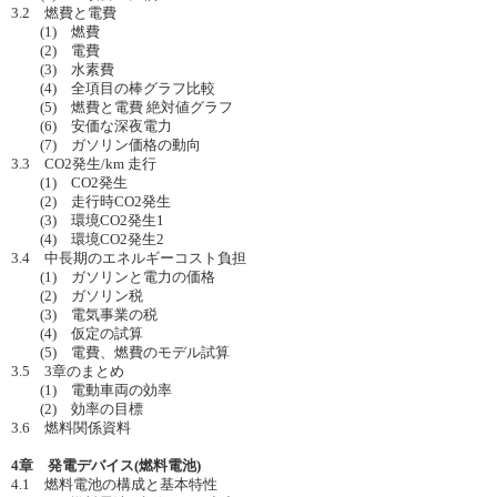
3.2 燃費と電費
(1) 燃費
(2) 電費
(3) 水素費
(4) 全項目の棒グラフ比較
(5) 燃費と電費 絶対値グラフ
(6) 安価な深夜電力
(7) ガソリン価格の動向
3.3 CO2発生/km 走行
(1) CO2発生
(2) 走行時CO2発生
(3) 環境CO2発生1
(4) 環境CO2発生2
3.4 中長期のエネルギーコスト負担
(1) ガソリンと電力の価格
(2) ガソリン税
(3) 電気事業の税
(4) 仮定の試算
(5) 電費、燃費のモデル試算
3.5 3章のまとめ
(1) 電動車両の効率
(2) 効率の目標
3.6 燃料関係資料
4章 発電デバイス(燃料電池)
4.1 燃料電池の構成と基本特性