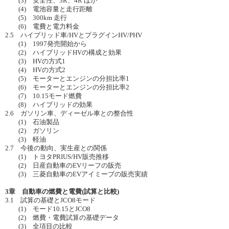
(3) 安全性、3R、4R ほか
(4) 電池容量と走行距離
(5) 300km 走行
(6) 電費と電力料金
2.5 ハイブリッド車/HVとプラグインHV/PHV
(1) 1997発売開始から
(2) ハイブリッドHVの構成と効果
(3) HVの方式1
(4) HVの方式2
(5) モーターとエンジンの分担比率1
(6) モーターとエンジンの分担比率2
(7) 10.15モード燃費
(8) ハイブリッドの効果
2.6 ガソリン車、ディーゼル車との整合性
(1) 石油製品
(2) ガソリン
(3) 軽油
2.7 今後の動向、実生産との関係
(1) トヨタPRIUS/HV販売推移
(2) 日産自動車のEVリーフの販売
(3) 三菱自動車のEVアイミーブの販売実績
3章 自動車の燃費と電費(試算と比較)
3.1 試算の基礎とJCO8モード
(1) モード10.15とJCO8
(2) 燃費・電費試算の基礎データ
(3) 全項目の比較