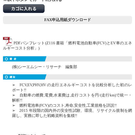
カゴに入れる
FAX申込用紙ダウンロード
PDFパンフレット(Z116 書籍「燃料電池自動車(FCV)とEV車のエネ
ルギーコスト分析」)
(株)シーエムシー・リサーチ 編集部
➢ FCV,EV,PHV,HV の走行エネルギーコストを比較分析した初のレ
ポート!!
➢ 自動車の燃費,電費,水素費は,走行コストを円/(走行km)で統一・
解析!!
➢ 燃料電池車(FCV)のコスト,寿命,安全性,工業規格を詳説!!
➢ 2015 年段階の国内外の安全性試験、環境、リサイクル規制を網
羅し、実務に即した戦略資料を集積!!