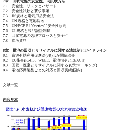
7章 回収電池の安全性、同試験方法
7.1 安全性、リスクとハザード
7.2 安全性試験と要求事項
7.3 JIS規格と電気用品安全法
7.4 UN 規格と電池輸送
7.5 UN/ECE R100series02安全性規則
7.6 UL規格と製品認証制度
7.7 回収電池の処理プロセスと安全性
7.8 参考資料
8章 電池の回収とリサイクルに関する法規制とガイドライン
8.1 資源有効利用促進法(3R)ほか関係法令
8.2 EU指令(RoHS、WEEE、電池指令とREACH)
8.3 回収・廃棄とリサイクルに関する表示(マーキング)
8.4 電池応用製品ごとの対応と回収実績(国内)
文献一覧
内容見本