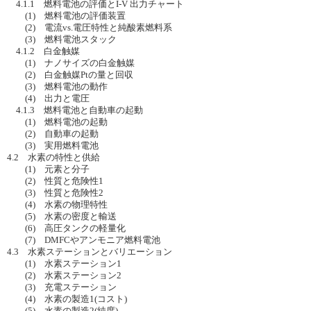
4.1.1 燃料電池の評価とI-V 出力チャート
(1) 燃料電池の評価装置
(2) 電流vs.電圧特性と純酸素燃料系
(3) 燃料電池スタック
4.1.2 白金触媒
(1) ナノサイズの白金触媒
(2) 白金触媒Ptの量と回収
(3) 燃料電池の動作
(4) 出力と電圧
4.1.3 燃料電池と自動車の起動
(1) 燃料電池の起動
(2) 自動車の起動
(3) 実用燃料電池
4.2 水素の特性と供給
(1) 元素と分子
(2) 性質と危険性1
(3) 性質と危険性2
(4) 水素の物理特性
(5) 水素の密度と輸送
(6) 高圧タンクの軽量化
(7) DMFCやアンモニア燃料電池
4.3 水素ステーションとバリエーション
(1) 水素ステーション1
(2) 水素ステーション2
(3) 充電ステーション
(4) 水素の製造1(コスト)