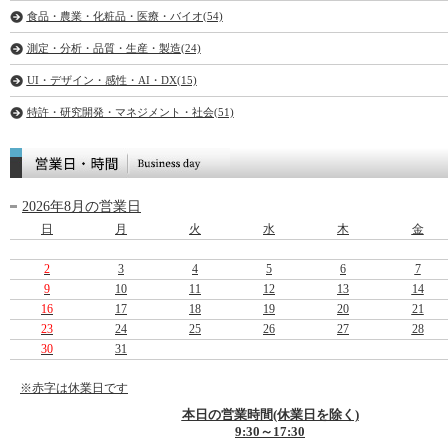
食品・農業・化粧品・医療・バイオ(54)
測定・分析・品質・生産・製造(24)
UI・デザイン・感性・AI・DX(15)
特許・研究開発・マネジメント・社会(51)
2026年8月の営業日
日
月
火
水
木
金
2
3
4
5
6
7
9
10
11
12
13
14
16
17
18
19
20
21
23
24
25
26
27
28
30
31
※赤字は休業日です
本日の営業時間(休業日を除く)
9:30～17:30