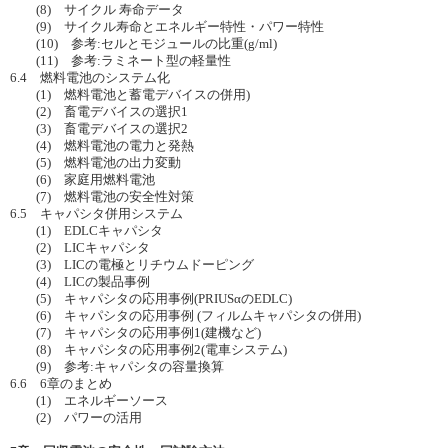
(8) サイクル 寿命データ
(9) サイクル寿命とエネルギー特性・パワー特性
(10) 参考:セルとモジュールの比重(g/ml)
(11) 参考:ラミネート型の軽量性
6.4 燃料電池のシステム化
(1) 燃料電池と蓄電デバイスの併用)
(2) 畜電デバイスの選択1
(3) 畜電デバイスの選択2
(4) 燃料電池の電力と発熱
(5) 燃料電池の出力変動
(6) 家庭用燃料電池
(7) 燃料電池の安全性対策
6.5 キャパシタ併用システム
(1) EDLCキャパシタ
(2) LICキャパシタ
(3) LICの電極とリチウムドーピング
(4) LICの製品事例
(5) キャパシタの応用事例(PRIUSαのEDLC)
(6) キャパシタの応用事例 (フィルムキャパシタの併用)
(7) キャパシタの応用事例1(建機など)
(8) キャパシタの応用事例2(電車システム)
(9) 参考:キャパシタの容量換算
6.6 6章のまとめ
(1) エネルギーソース
(2) パワーの活用