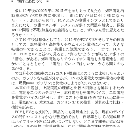
= 刊行にあたって =
仮に10 年後の2025 年に2015 年を振り返って見たら「燃料電池自
動車/FCV が本格的に登場し、街にEV が目に付く様になっ
た・・・。あれから10 年、FCV とEV が交通インフラとしてあたり
まえになり、水素エネルギーシステムが多くの問題を解決し、原発
やCO2問題で不毛(無益な)な論議をした」と、ずいぶん昔に思えるだ
ろうか・・・。
さて10 年後は想像としても、2015 年がFCV やEV そしてその技術
としての、燃料電池と高性能リチウムイオン電池にとって、大きな
転機の年であることは、共通した認識であろう。一方で、FCV、
EV、PHV とHV と並べて見ると、“判った”ようで“解らない”多くの
「肝心」がある。燃料電池もリチウムイオン電池も太陽電池も、細
かいことはともかく、「電池」でいいではないか、今さら聞くのも
気が引ける。
では肝心の自動車の走行コスト=燃費はどのように比較したらよい
のか。ガソリンなら話が分かるが、EV の充電電力や燃料電池の水素
は、燃費(km/L ガソリン)と比較のしようがないではないか。
本書の主題は、上記問題の理解と比較の困難さを解決するため
に、電池を二つのカテゴリー、燃料電池を発電デバイス、二次電池
を蓄電デバイスに区分し、走行コスト(=燃費)を円/(走行km)に統一
し、電気(kWh)、水素(kg)、ガソリン(L)との換算・試算の上で比較・
検討を試みた。
FCVもEVとも技術的、商品的にも発展途上にある。現在のデバイ
スの特性やコストはかなり暫定的であり、自動車としての完成度で
はハイブリッドHV には追いついていない。どこまで開発が進めば良
いのか、その目標は実現可能か、などは関係者の注目の的である。