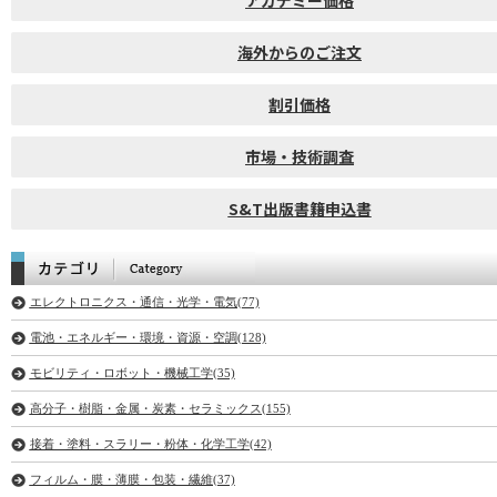
アカデミー価格
海外からのご注文
割引価格
市場・技術調査
S&T出版書籍申込書
エレクトロニクス・通信・光学・電気(77)
電池・エネルギー・環境・資源・空調(128)
モビリティ・ロボット・機械工学(35)
高分子・樹脂・金属・炭素・セラミックス(155)
接着・塗料・スラリー・粉体・化学工学(42)
フィルム・膜・薄膜・包装・繊維(37)