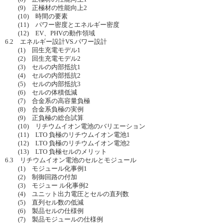
(9) 正極材の性能向上2
(10) 時間の要素
(11) パワー密度とエネルギー密度
(12) EV、PHVの動作領域
6.2 エネルギー設計VS.パワー設計
(1) 回生充電モデル1
(2) 回生充電モデル2
(3) セルの内部抵抗1
(4) セルの内部抵抗2
(5) セルの内部抵抗3
(6) セルの体積低減
(7) 合金系の高容量負極
(8) 合金系負極の実例
(9) 正負極の総合試算
(10) リチウムイオン電池のバリエーション
(11) LTO 負極のリチウムイオン電池1
(12) LTO 負極のリチウムイオン電池2
(13) LTO 負極セルのメリット
6.3 リチウムイオン電池のセルとモジュール
(1) モジュール化事例1
(2) 制御回路の付加
(3) モジュー ル化事例2
(4) ユニット出力電圧とセルの直列数
(5) 直列セル数の低減
(6) 製品セルの仕様例
(7) 製品モジュールの仕様例