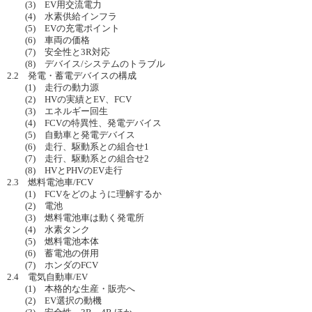
(3) EV用交流電力
(4) 水素供給インフラ
(5) EVの充電ポイント
(6) 車両の価格
(7) 安全性と3R対応
(8) デバイス/システムのトラブル
2.2 発電・蓄電デバイスの構成
(1) 走行の動力源
(2) HVの実績とEV、FCV
(3) エネルギー回生
(4) FCVの特異性、発電デバイス
(5) 自動車と発電デバイス
(6) 走行、駆動系との組合せ1
(7) 走行、駆動系との組合せ2
(8) HVとPHVのEV走行
2.3 燃料電池車/FCV
(1) FCVをどのように理解するか
(2) 電池
(3) 燃料電池車は動く発電所
(4) 水素タンク
(5) 燃料電池本体
(6) 蓄電池の併用
(7) ホンダのFCV
2.4 電気自動車/EV
(1) 本格的な生産・販売へ
(2) EV選択の動機