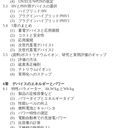
(4) UN/ECE/WP29の規定
5.3 HVとPHV用デバイスの選択
(1) ハイブリッド/HV
(2) プラグインハイブリッド/PHV1
(3) プラグインハイブリッド/PHV2
5.4 5章のまとめ
(1) 蓄電デバイスと応用展開
(2) コストと安全性
(3) 応用展開
(4) 次世代畜電デバイス1
(5) 次世代畜電デバイス2
5.5 (資料)ポストリチウムイオン、研究と実用評価のギャップ
(1) 評価の方法
(2) 硫黄系正極剤
(3) ナトリウム(イオン)
(4) 実用化へのステップ
6章 デバイスのエネルギーとパワー
6.1 特性パラメーター、Ah,W/kg とWh/kg
(1) 製品の定格容量など
(2) パワータイプとエネルギータイプ
(3) 性能レベルの向上
(4) 燃料電池とキャパシタ
(5) パワー特性の測定
(6) 電動自動車での充放電パワー
(7) 比容量の計算
(8) 正極材の性能向上1