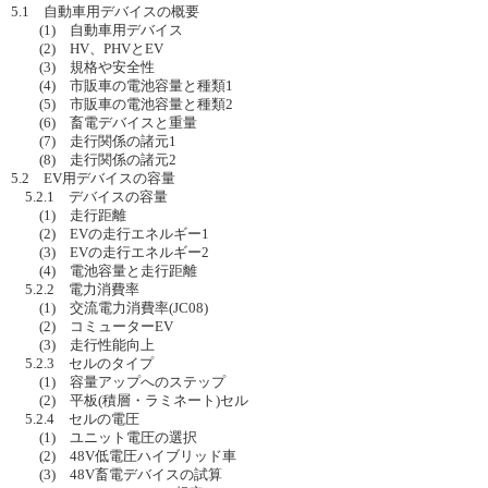
5.1 自動車用デバイスの概要
(1) 自動車用デバイス
(2) HV、PHVとEV
(3) 規格や安全性
(4) 市販車の電池容量と種類1
(5) 市販車の電池容量と種類2
(6) 畜電デバイスと重量
(7) 走行関係の諸元1
(8) 走行関係の諸元2
5.2 EV用デバイスの容量
5.2.1 デバイスの容量
(1) 走行距離
(2) EVの走行エネルギー1
(3) EVの走行エネルギー2
(4) 電池容量と走行距離
5.2.2 電力消費率
(1) 交流電力消費率(JC08)
(2) コミューターEV
(3) 走行性能向上
5.2.3 セルのタイプ
(1) 容量アップへのステップ
(2) 平板(積層・ラミネート)セル
5.2.4 セルの電圧
(1) ユニット電圧の選択
(2) 48V低電圧ハイブリッド車
(3) 48V畜電デバイスの試算