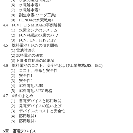
(5) 水素の製造2(純度)
(6) 水電解水素1
(7) 水電解水素2
(8) 副生水素(ソーダ工業)
(9) HONDAの水素戦略1
4.4 FCVトヨタMIRAIの事例解析
(1) 水素タンクのシステム
(2) FCV 搭載の水素のパワー
(3) FCV、EV、PHVとHV
4.5 燃料電池とFCVの研究開発
(1) 電池討論会
(2) 燃料電池の研究
(3) トヨタ自動車のMIRAI
4.6 燃料電池のコスト、安全性および工業規格(JIS、IEC)
(1) コスト、寿命と安全性
(2) 安全性1
(3) 安全性2
(4) 燃料電池のJIS
(5) 燃料電池のIEC規格
4.7 4章のまとめ
(1) 蓄電デバイスと応用展開
(2) 発電デバイスの追い上げ
(3) デバイスのコストと安全性
(4) 応用展開1
(5) 応用展開2
5章 畜電デバイス