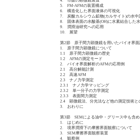
4. 市販の顕微鏡装置
5. FM-AFMの装置構成
6. 構造化した界面液体の可視化
7. 炭酸カルシウム鉱物(カルサイト)の水中
8. 固体表面の水酸基(OH)に水素結合した
9. 潤滑油研究への応用
10. 展望
第2節 原子間力顕微鏡を用いたバイオ界面
1. 原子間力顕微鏡について
1.1 原子間力顕微鏡の歴史
1.2 AFMの測定モード
2. バイオ界面解析のAFMの応用例
2.1 高分解能計測
2.2 高速AFM
2.3 ナノ力学測定
2.3.1 ナノ力学マッピング
2.3.2 単一分子の力学測定
2.3.3 表面間力測定
2.4 顕微鏡法、分光法など他の測定技術と
3. おわりに
第3節 SEMによる油中・グリース中も含
1. はじめに
2. 境界潤滑下の摩擦界面観察について
3. SEM摩擦界面観察装置
4. 観察例