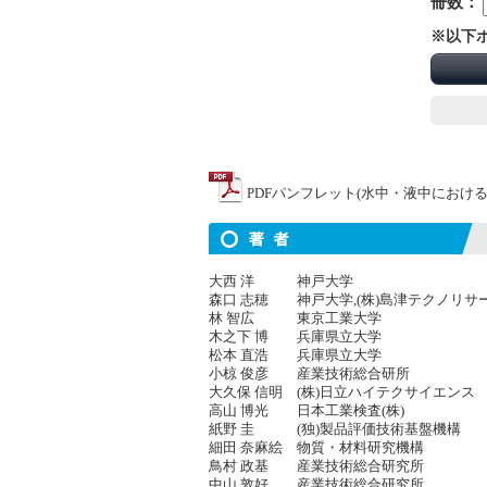
冊数：
※以下
PDFパンフレット(水中・液中における
大西 洋 神戸大学
森口 志穂 神戸大学,(株)島津テクノリサ
林 智広 東京工業大学
木之下 博 兵庫県立大学
松本 直浩 兵庫県立大学
小椋 俊彦 産業技術総合研所
大久保 信明 (株)日立ハイテクサイエンス
高山 博光 日本工業検査(株)
紙野 圭 (独)製品評価技術基盤機構
細田 奈麻絵 物質・材料研究機構
鳥村 政基 産業技術総合研究所
中山 敦好 産業技術総合研究所