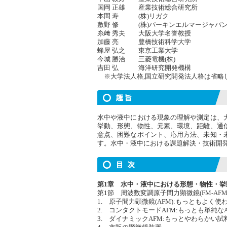
国岡 正雄 産業技術総合研究所
本間 寿 (株)リガク
敷野 修 (株)パーキンエルマージャパ
糸﨑 秀夫 大阪大学名誉教授
加藤 亮 豊橋技術科学大学
蜂屋 弘之 東京工業大学
今城 勝治 三菱電機(株)
吉田 弘 海洋研究開発機構
※大学法人格,国立研究開発法人格は省略
水中や液中における現象の理解や測定は、
挙動、形態、物性、元素、環境、距離、通
意点、困難なポイント、応用方法、未知・
す。水中・液中における課題解決・技術開
第1章 水中・液中における形態・物性・
第1節 周波数変調原子間力顕微鏡(FM-A
1. 原子間力顕微鏡(AFM):もっともよく
2. コンタクトモードAFM:もっとも単純なA
3. ダイナミックAFM:もっとやわらかい