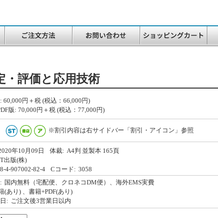
定・評価と応用技術
:
60,000
円＋税 (税込：66,000円)
DF版:
70,000
円＋税 (税込：77,000円)
※割引内容は右サイドバー「割引・アイコン」参照
2020年10月09日
体裁:
A4判 並製本 165頁
&T出版(株)
8-4-907002-82-4
Cコード:
3058
:
国内無料（宅配便、クロネコDM便）、海外EMS実費
籍(あり)
、書籍+PDF(あり)
日:
ご注文後3営業日以内