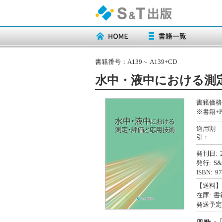
書籍番号：
A139～ A139+CD
水中・液中における測
書籍価格
※書籍+P
適用割
引：
発刊日:
発行:
S
ISBN:
97
【送料】
在庫:
書
発送予定