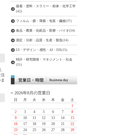
接着・塗料・スラリー・粉体・化学工学
(42)
フィルム・膜・薄膜・包装・繊維(37)
食品・農業・化粧品・医療・バイオ(54)
測定・分析・品質・生産・製造(24)
UI・デザイン・感性・AI・DX(15)
特許・研究開発・マネジメント・社会
(51)
面、
な注
いま
2026年8月の営業日
日
月
火
水
木
金
土
1
2
3
4
5
6
7
8
9
10
11
12
13
14
15
16
17
18
19
20
21
22
23
24
25
26
27
28
29