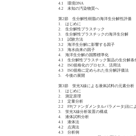
4.1 環境DNA
4.2 未知の汚染物質へ
第2節 生分解性樹脂の海洋生分解性評価
1. はじめに
2. 生分解性プラスチック
3. 生分解性プラスチックの海洋生分解
3.1 試験方法
3.2 海洋生分解に影響する因子
3.3 海水由来の因子
4. 海洋生分解の国際標準化
4.1 生分解性プラスチック製品の生分解条
4.2 ISO規格化のプロセス、活用法
4.3 ISO規格に定められた生分解評価法
5. 今後の展開
第3節 蛍光X線による液体試料の元素分析
1. はじめに
2. 測定原理
2.1 定量分析
2.2 FP(ファンダメンタルパラメータ)法
3. 蛍光X線分析装置の構成
4. 液体試料分析
4.1 液体法
4.2 点滴法
4.3 分析例