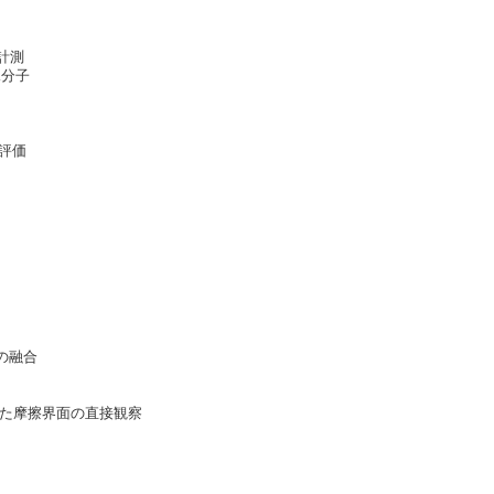
計測
水分子
評価
の融合
めた摩擦界面の直接観察