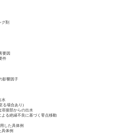
ング剤
害要因
要件
の影響因子
出水
に至る場合あり)
たは溶接部からの出水
水による絶縁不良に基づく零点移動
を利用した具体例
た具体例