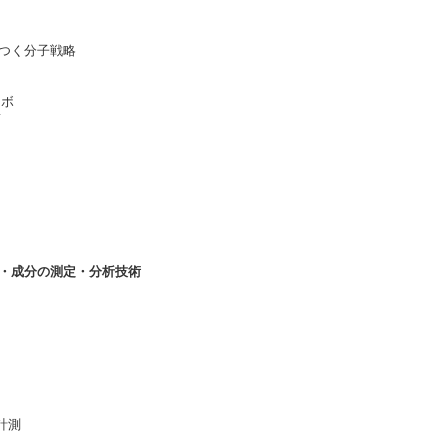
つく分子戦略
ツボ
質
素・成分の測定・分析技術
計測