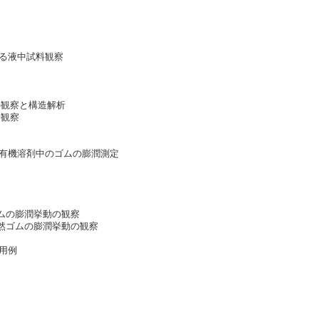
る液中試料観察
の観察と構造解析
接観察
る有機溶剤中のゴムの膨潤測定
ゴムの膨潤挙動の観察
天然ゴムの膨潤挙動の観察
用例