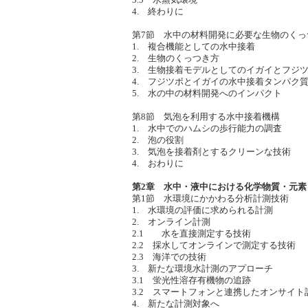
4. 終わりに
第7節 水中の材料開発に必要な生物のくっ
1. 複合機能としての水中接着
2. 生物のくっつき方
3. 生物接着モデルとしてのイガイとフジ
4. フジツボとイガイの水中接着タンパク
5. 水の中の材料開発へのインパクト
第8節 気泡を利用する水中接着機構
1. 水中でのハムシの歩行能力の調査
2. 泡の役割
3. 気泡を接着剤とするクリーンな技術
4. おわりに
第2章 水中・液中における化学物質・元
第1節 水環境にかかわる分析計測技術
1. 水環境の評価に求められる計測
2. オンライン計測
2.1 水を直接測定する技術
2.2 採水してオンラインで測定する技術
2.3 海洋での技術
3. 新たな環境水計測のアプローチ
3.1 蛍光性溶存有機物の追跡
3.2 スマートフォンと連携したオンサイト
4. 新たな計測対象へ