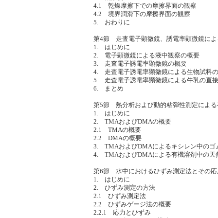
4.1 乾燥摩擦下での摩擦界面の観察
4.2 境界潤滑下の摩擦界面の観察
5. おわりに
第4節 走査電子顕微鏡、誘電率顕微鏡によ
1. はじめに
2. 電子顕微鏡による液中観察の概要
3. 走査電子誘電率顕微鏡の概要
4. 走査電子誘電率顕微鏡による生物試料
5. 走査電子誘電率顕微鏡による牛乳の直
6. まとめ
第5節 熱分析および動的粘弾性測定によ
1. はじめに
2. TMAおよびDMAの概要
2.1 TMAの概要
2.2 DMAの概要
3. TMAおよびDMAによるキシレン中の
4. TMAおよびDMAによる有機溶剤中の
第6節 水中におけるひずみ測定法とその応
1. はじめに
2. ひずみ測定の方法
2.1 ひずみ測定法
2.2 ひずみゲージ法の概要
2.2.1 応力とひずみ