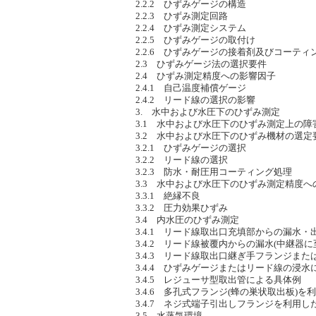
2.2.2 ひずみゲージの構造
2.2.3 ひずみ測定回路
2.2.4 ひずみ測定システム
2.2.5 ひずみゲージの取付け
2.2.6 ひずみゲージの接着剤及びコーティ
2.3 ひずみゲージ法の選択要件
2.4 ひずみ測定精度への影響因子
2.4.1 自己温度補償ゲージ
2.4.2 リード線の選択の影響
3. 水中および水圧下のひずみ測定
3.1 水中および水圧下のひずみ測定上の障
3.2 水中および水圧下のひずみ機材の選定
3.2.1 ひずみゲージの選択
3.2.2 リード線の選択
3.2.3 防水・耐圧用コーティング処理
3.3 水中および水圧下のひずみ測定精度へ
3.3.1 絶縁不良
3.3.2 圧力効果ひずみ
3.4 内水圧のひずみ測定
3.4.1 リード線取出口充填部からの漏水・
3.4.2 リード線被覆内からの漏水(中継器
3.4.3 リード線取出口継ぎ手フランジま
3.4.4 ひずみゲージまたはリード線の浸
3.4.5 レジューサ型取出管による具体例
3.4.6 多孔式フランジ(蜂の巣状取出板)
3.4.7 ネジ式端子引出しフランジを利用し
3.5 水蒸気環境