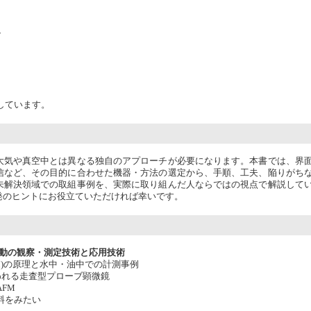
ン
しています。
大気や真空中とは異なる独自のアプローチが必要になります。本書では、界
信など、その目的に合わせた機器・方法の選定から、手順、工夫、陥りがち
未解決領域での取組事例を、実際に取り組んだ人ならではの視点で解説して
発のヒントにお役立ていただければ幸いです。
挙動の観察・測定技術と応用技術
FM)の原理と水中・油中での計測事例
使われる走査型プローブ顕微鏡
FM
試料をみたい