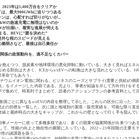
、2023年は1,400万台をクリアか
は、最大900GWhに迫りつつある
は、心配すれば切りがないが...
0kWの急速充電に無理はないのか
EVが出揃い、着実な進展が伺える
よる、BEVに”腹を決めた”
意外な程のスピードが見える
の脆弱さなど、最後は自己責任か
EV関係の政策動向を、過不足なくカバー
題を抱えつつ、脱炭素や地球環境の悪化抑制に動いている。大きく見ればエネ
る割合は大きく、ICEからx/zEVへの転換は大きな流れとなっている。10
業革命でもあろう。
リチウムイオン電池に関わる、ビジネスのニーズとサプライ(需要と供給)の側
集」をイメージした内容である。元より、筆者が結論を示して方向付けをす
字で集めて、時系列でまとめて、読者のアクションプランの参考資料として
各国ごとに異なるx/zEVの内容を整理して示した。これらの区分に沿った、20
CE廃止の目標を一覧した。次に国と地域別の製造・販売実績を、可能な限り直
の数値と最終時点の大きなギャップが、これからの壁となって行く手を阻んで
車メーカーに依って多種多様であり、多くの競業や協業関係が出来つつあ
して、性能の向上と独自性の展開に入っている。2022～23年段階の主要モ
全性の諸課題を扱う。
くなった電池容量kWhの中で、短時間の充電は電池への大きなストレスであ