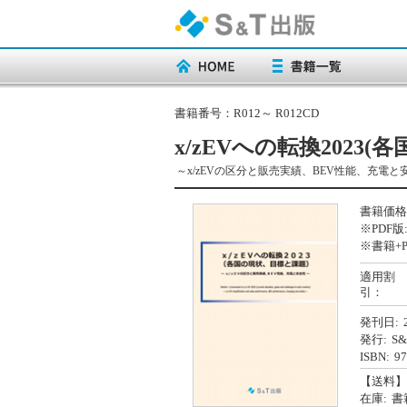
書籍番号：
R012～ R012CD
x/zEVへの転換2023
～x/zEVの区分と販売実績、BEV性能、充電と
書籍価格
※PDF版
※書籍+P
適用割
引：
発刊日:
発行:
S
ISBN:
97
【送料】
在庫:
書