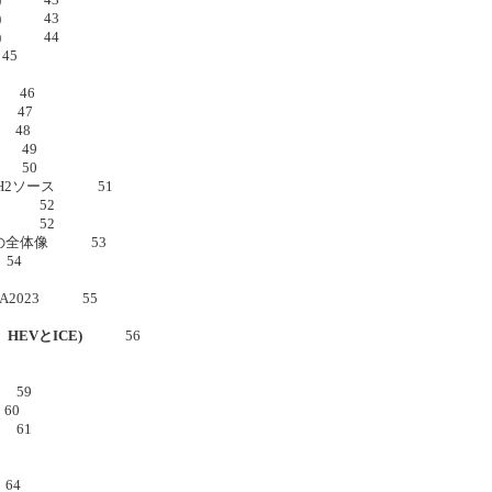
(2) 43
(3) 44
45
 46
油 47
 48
) 49
) 50
素H2ソース 51
タ) 52
示) 52
ーの全体像 53
 54
EA2023 55
HEVとICE)
56
8
 59
60
 61
64