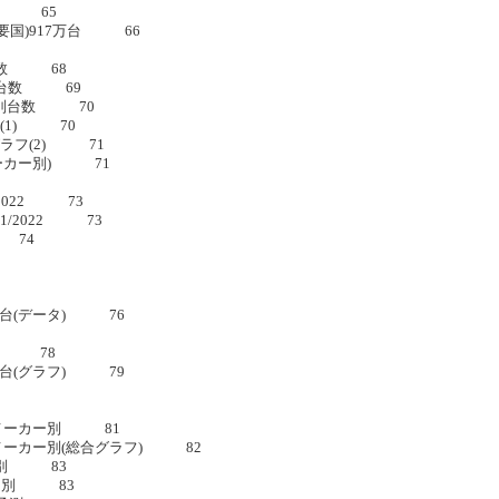
2比較 65
主要国)917万台 66
録台数 68
1登録台数 69
ー別台数 70
フ(1) 70
グラフ(2) 71
(メーカー別) 71
、2022 73
1/2022 73
 74
、万台(データ) 76
、% 78
、万台(グラフ) 79
台数、メーカー別 81
台数、メーカー別(総合グラフ) 82
カー別 83
ーカー別 83