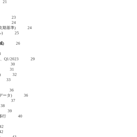
 21
交省) 23
交省) 24
交省次期基準) 24
モデル) 25
域)
26
8
、Q1/2023 29
ール 30
21 31
23) 32
例 33
過 36
(データ) 36
化率 37
38
法 39
への移行 40
42
42
(1) 43