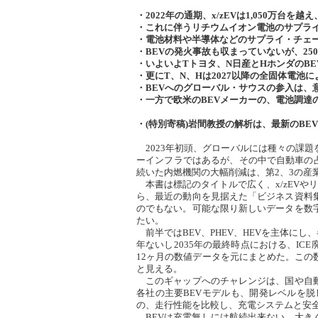
・2022年の通期、x/zEVは1,050万台を越え
・これに伴うリチウムイオン電池のサプライ
・電池材料や半導体などのサプライ・チェーン
・BEVの発火事故も収まっていないが、25
・いよいよTトヨタ、N日産とHホンダのB
・更にT、N、Hは2027以降の全固体電池に
・BEVへのグローバル・サウスの参入は、
・一方で欧米のBEVメーカーの、電池調達
・(特別寄稿)岩間教授の解析は、最新のB
2023年初頭、グローバルには種々の課
ーインフラではあるが、その中で自動車の占め
続いた内燃機関の大幅削減は、第2、3の産
本書は標記のタイトルで広く、x/zEVや
ら、最近の動向を見据えた「ビジネス資料
のでもない。可能な限り新しいデータを数
たい。
前半ではBEV、PHEV、HEVを主体にし、
年ないし2035年の最終時点における、I
12ヶ月の数値データを元にまとめた。こ
と見える。
このギャップへのチャレンジは、国や自動
各社の主要BEVモデルも、開発レベルを脱
の、走行性能を比較し、充電システムと安
BEVは充電無しには航続出来ない。大き