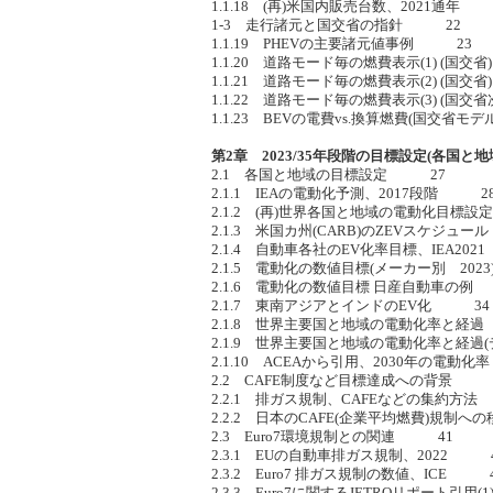
1.1.18 (再)米国内販売台数、2021通年
1-3 走行諸元と国交省の指針 22
1.1.19 PHEVの主要諸元値事例 23
1.1.20 道路モード毎の燃費表示(1) (国
1.1.21 道路モード毎の燃費表示(2) (国
1.1.22 道路モード毎の燃費表示(3) (国
1.1.23 BEVの電費vs.換算燃費(国交省
第2章 2023/35年段階の目標設定(各国と地
2.1 各国と地域の目標設定 27
2.1.1 IEAの電動化予測、2017段階 2
2.1.2 (再)世界各国と地域の電動化目標設定
2.1.3 米国カ州(CARB)のZEVスケジュ
2.1.4 自動車各社のEV化率目標、IEA20
2.1.5 電動化の数値目標(メーカー別 20
2.1.6 電動化の数値目標 日産自動車の
2.1.7 東南アジアとインドのEV化 34
2.1.8 世界主要国と地域の電動化率と経
2.1.9 世界主要国と地域の電動化率と経過
2.1.10 ACEAから引用、2030年の電動
2.2 CAFE制度など目標達成への背景 
2.2.1 排ガス規制、CAFEなどの集約方
2.2.2 日本のCAFE(企業平均燃費)規制
2.3 Euro7環境規制との関連 41
2.3.1 EUの自動車排ガス規制、2022 
2.3.2 Euro7 排ガス規制の数値、ICE 
2.3.3 Euro7に関するJETROリポート引用