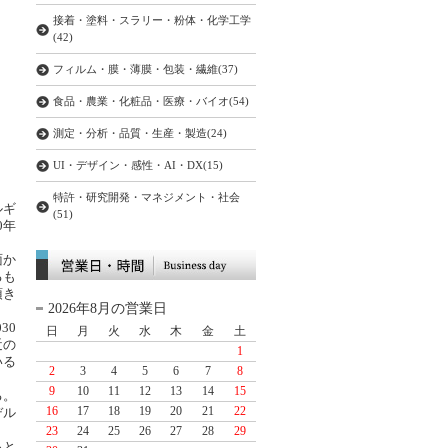
接着・塗料・スラリー・粉体・化学工学
(42)
フィルム・膜・薄膜・包装・繊維(37)
食品・農業・化粧品・医療・バイオ(54)
測定・分析・品質・生産・製造(24)
UI・デザイン・感性・AI・DX(15)
特許・研究開発・マネジメント・社会
ルギ
(51)
0年
面か
るも
頂き
2026年8月の営業日
30
日
月
火
水
木
金
土
近の
1
いる
2
3
4
5
6
7
8
9
10
11
12
13
14
15
る。
16
17
18
19
20
21
22
デル
23
24
25
26
27
28
29
ると