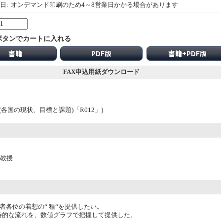
日:
オンデマンド印刷のため4～8営業日かかる場合があります
ボタンでカートに入れる
書籍
PDF版
書籍+PDF版
FAX申込用紙ダウンロード
3(各国の現状、目標と課題)「R012」)
 教授
者各位の着想の“ 種“を提供したい。
時的な流れを、数値グラフで把握して提供した。