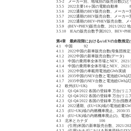
3.5-2 メーカー別、地域別の販売台数(2
3.5.5 2022主要14ヶ国の電動自動車 8
3.5.6 2022通期のBEV販売台数、メー
3.5.7 2022通期のBEV販売台数、メー
3.5.8 2022通期のBEV+PHEV販売台
3.5.9 (BEV+PHEV)販売台数、2021/20
3.5.10 IEAの販売台数予測2023、BEV+
第4章 最終段階におけるx/zEVの台数推定
4.1 中国 92
4.1.1 2022中国の新車販売台数(母集団
4.1.2 2022中国の新車販売台数(データ)
4.1.3 中国の乗用車全体市場とNEV、2021
4.1.4 中国の乗用車全体市場とNEV、2021
4.1.5 2022中国の車載用電池総GWh実
4.1.6 2035中国のNEV台数と電池総GW
4.1.7 2035中国のNEV台数と電池総GW
4.2 欧州(EU+UK) 99
4.2.1 Q1-Q4/2022 各国の登録車 万台
4.2.2 Q1-Q4/2022 各国の登録車 万台
4.2.3 Q1-Q4/2022 各国の登録車 万台(
4.2.4 2022通期、(EU+UK)域の電池総量
4.2.5 (EU+UK)域の内燃機車廃止、2030
4.2.6 (EU+UK)域の内燃機車廃止(2)、
4.3 北米とカナダ 106
4.3.1 (引用)米国の新車販売台数、2021/2
4.3.2 (引用)カナダにおける新車登録のZ