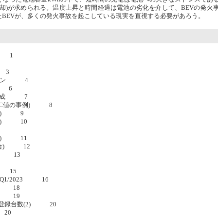
却)が求められる。温度上昇と時間経過は電池の劣化を介して、BEVの発火
BEVが、多くの発火事故を起こしている現実を直視する必要があろう。
1
 3
ーション 4
成 6
力源構成 7
LTC値の事例) 8
走行) 9
近似) 10
走行) 11
総合) 12
タ) 13
) 15
Q1/2023 16
本 18
外 19
/22登録台数(2) 20
 20