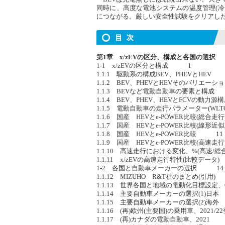
同時に、高度な電池システムの温度管理(冷
につながる。厳しい安全性試験をクリアした
第1章 x/zEVの区分、構成と各国の選択
1-1 x/zEVの区分と構成 1
1.1.1 駆動系の構成BEV、PHEVとHEV
1.1.2 BEV、PHEVとHEVそのバリエ
1.1.3 BEVなど電動自動車の要素と構
1.1.4 BEV、PHEV、HEVとFCVの動
1.1.5 電動自動車の走行パラメーター(W
1.1.6 国産 HEVとe-POWER比較(総合
1.1.7 国産 HEVとe-POWER比較(線形
1.1.8 国産 HEVとe-POWER比較 11
1.1.9 国産 HEVとe-POWER比較(高速
1.1.10 高速走行における変化、%(高速/
1.1.11 x/zEVの高速走行特性(比較デー
1-2 各国と自動車メーカーの選択 14
1.1.12 MIZUHO R&T社のまとめ(引用
1.1.13 世界各国と地域の電動化目標設定、
1.1.14 主要自動車メーカーの選択(1)日
1.1.15 主要自動車メーカーの選択(2)海
1.1.16 (再)欧州(主要国)の乗用車、2021
1.1.17 (再)カナダの電動自動車、2021