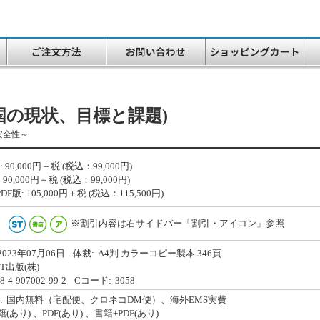
(各国の現状、目標と課題)
安全性～
:
90,000
円＋税 (税込：99,000円)
:
90,000
円＋税 (税込：99,000円)
DF版:
105,000
円＋税 (税込：115,500円)
※割引内容は右サイドバー「割引・アイコン」参照
2023年07月06日
体裁:
A4判 カラーコピー製本 346頁
&T出版(株)
8-4-907002-99-2
Cコード:
3058
:
国内無料（宅配便、クロネコDM便）、海外EMS実費
籍(あり)
、PDF(あり)
、書籍+PDF(あり)