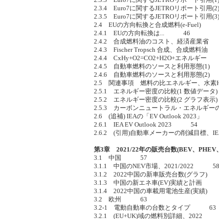
2.3.4 Euro7に関するJETROリポート引用
2.3.5 Euro7に関するJETROリポート引用
2.4 EUの方向転換と合成燃料(e-Fuel) 
2.4.1 EUの方向転換は... 46
2.4.2 合成燃料油のコスト、経済産業省
2.4.3 Fischer Tropsch 合成、合成燃料
2.4.4 CxHy+O2=CO2+H2O+エネルギー
2.4.5 自動車燃料のソースと利用形態(1
2.4.6 自動車燃料のソースと利用形態(2
2.5 関連事項 燃料の比エネルギー、水
2.5.1 エネルギー密度の比較(1 数値デー
2.5.2 エネルギー密度の比較(2 グラフ表
2.5.3 カーボンニュートラル・エネルギ
2.6 (追補) IEAの「EV Outlook 2023」
2.6.1 IEA EV Outlook 2023 54
2.6.2 (引用)自動車メーカーの削減目標、I
第3章 2021/22年の販売台数(BEV、PHEV、
3.1 中国 57
3.1.1 中国のNEV市場、2021/2022 5
3.1.2 2022中国の新車販売台数(グラフ)
3.1.3 中国の新エネ車(EV)実績と計画 
3.1.4 2022中国の車載用電池生産(実績)
3.2 欧州 63
3.2-1 電動自動車の台数とタイプ 63
3.2.1 (EU+UK)域の燃料別詳細、2022 