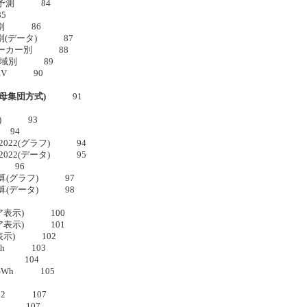
)と予測 84
5
カー別 86
カー別(データ) 87
数、メーカー別 88
22 地域別 89
PHEV 90
(母集団方式)
91
推定) 93
 94
/2022(グラフ) 94
/2022(データ) 95
績 96
h試算(グラフ) 97
h試算(データ) 98
(リニア表示) 100
(リニア表示) 101
指数表示) 102
GWh 103
/35 104
電池GWh 105
022 107
EV 107