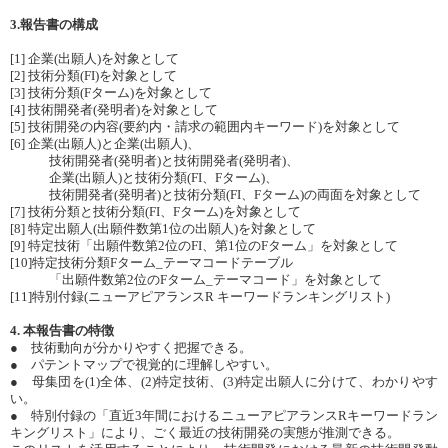
3.報告書の構成
[1] 企業(出願人)を対象として
[2] 技術分類(FI)を対象として
[3] 技術分類(Fターム)を対象として
[4] 技術開発者(発明者)を対象として
[5] 技術開発の内容(要約内・請求の範囲内キーワード)を対象として
[6] 企業(出願人)と企業(出願人)、
技術開発者(発明者)と技術開発者(発明者)、
企業(出願人)と技術分類(FI、Fターム)、
技術開発者(発明者)と技術分類(FI、Fターム)の両面を対象として
[7] 技術分類と技術分類(FI、Fターム)を対象として
[8] 特定出願人(出願件数第1位の出願人)を対象として
[9] 特定技術「出願件数第2位のFI、第1位のFターム」を対象として
[10]特定技術分類Fターム_テーマコードテーブル
「出願件数第2位のFターム_テーマコード」を対象として
[11]特別付録(ニューアピアランスR キーワードランキングリスト)
4. 本報告書の特徴
● 技術動向が分かりやすく把握できる。
● パテントマップで視覚的に理解しやすい。
● 母集団を(1)全体、(2)特定技術、(3)特定出願人に分けて、わかりやす
い。
● 特別付録の「直近3年間におけるニューアピアランスRキーワードラン
キングリスト」により、ごく最近の技術開発の実態が推測できる。