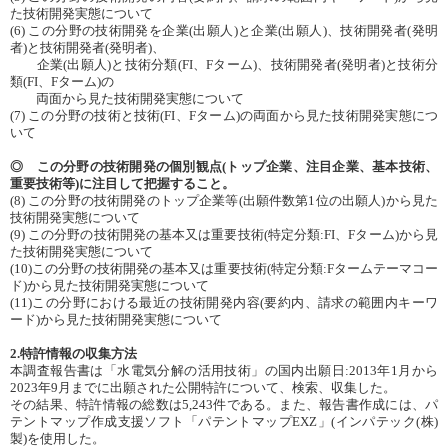
た技術開発実態について
(6) この分野の技術開発を企業(出願人)と企業(出願人)、技術開発者(発明
者)と技術開発者(発明者)、
企業(出願人)と技術分類(FI、Fターム)、技術開発者(発明者)と技術分
類(FI、Fターム)の
両面から見た技術開発実態について
(7) この分野の技術と技術(FI、Fターム)の両面から見た技術開発実態につ
いて
◎ この分野の技術開発の個別観点(トップ企業、注目企業、基本技術、
重要技術等)に注目して把握すること。
(8) この分野の技術開発のトップ企業等(出願件数第1位の出願人)から見た
技術開発実態について
(9) この分野の技術開発の基本又は重要技術(特定分類:FI、Fターム)から見
た技術開発実態について
(10)この分野の技術開発の基本又は重要技術(特定分類:Fタームテーマコー
ド)から見た技術開発実態について
(11)この分野における最近の技術開発内容(要約内、請求の範囲内キーワ
ード)から見た技術開発実態について
2.特許情報の収集方法
本調査報告書は「水電気分解の活用技術」の国内出願日:2013年1月から
2023年9月までに出願された公開特許について、検索、収集した。
その結果、特許情報の総数は5,243件である。また、報告書作成には、パ
テントマップ作成支援ソフト「パテントマップEXZ」(インパテック(株)
製)を使用した。