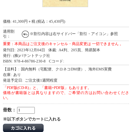
価格:
41,300
円＋税 (税込：45,430円)
適用割
※割引内容は右サイドバー「割引・アイコン」参照
引：
重要：本商品はご注文後のキャンセル・商品変更は 一切できません 。
発刊日:
2023年12月04日
体裁:
A4判、205頁、簡易製本
発行:
(株)パテントテック社
ISBN:
978-4-86786-230-8
Cコード:
【送料】:
国内無料（宅配便、クロネコDM便）、海外EMS実費
在庫:
あり
発送予定日:
ご注文後1週間程度
「PDF版(CD-R)」と、「書籍+PDF版」もあります。
価格が書籍版とは異なりますので、ご希望の方はお問い合わせくださ
い。
冊数：
※以下ボタンでカートに入れる
カゴに入れる