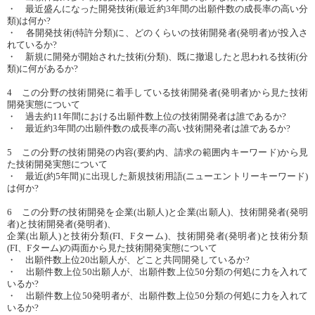
・ 最近盛んになった開発技術(最近約3年間の出願件数の成長率の高い分
類)は何か?
・ 各開発技術(特許分類)に、どのくらいの技術開発者(発明者)が投入さ
れているか?
・ 新規に開発が開始された技術(分類)、既に撤退したと思われる技術(分
類)に何があるか?
4 この分野の技術開発に着手している技術開発者(発明者)から見た技術
開発実態について
・ 過去約11年間における出願件数上位の技術開発者は誰であるか?
・ 最近約3年間の出願件数の成長率の高い技術開発者は誰であるか?
5 この分野の技術開発の内容(要約内、請求の範囲内キーワード)から見
た技術開発実態について
・ 最近(約5年間)に出現した新規技術用語(ニューエントリーキーワード)
は何か?
6 この分野の技術開発を企業(出願人)と企業(出願人)、技術開発者(発明
者)と技術開発者(発明者)、
企業(出願人)と技術分類(FI、Fターム)、技術開発者(発明者)と技術分類
(FI、Fターム)の両面から見た技術開発実態について
・ 出願件数上位20出願人が、どこと共同開発しているか?
・ 出願件数上位50出願人が、出願件数上位50分類の何処に力を入れて
いるか?
・ 出願件数上位50発明者が、出願件数上位50分類の何処に力を入れて
いるか?