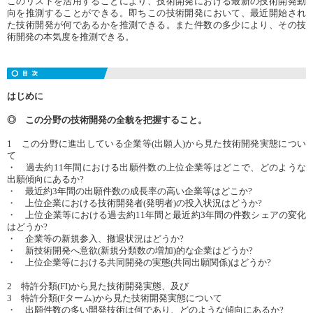
このリストを活用することにより、技術開発における最新の技術開発動
向を推測することができる。即ちこの技術開発において、最近開始され
た技術開発が何であるかを推測できる。また件数の多少により、その技
術開発の本気度を推測できる。
はじめに
◎ この分野の技術開発の全貌を把握すること。
1 この分野に進出している企業等(出願人)から見た技術開発実態につい
て
・ 過去約11年間における出願件数の上位企業等はどこで、どのような
出願傾向にあるか?
・ 最近約3年間の出願件数の成長率の高い企業等はどこか?
・ 上位企業における技術開発者(発明者)の投入状況はどうか?
・ 上位企業等における過去約11年間と最近約3年間の件数シェアの変化
はどうか?
・ 企業等の新規参入、撤退状況はどうか?
・ 新技術開発へ意欲(新規分類数の増加)的な企業はどうか?
・ 上位企業等における共同開発の実態(共同出願関係)はどうか?
2 特許分類(FI)から見た技術開発実態、及び
3 特許分類(Fターム)から見た技術開発実態について
・ 出願件数の多い開発技術は何であり、どのような傾向にあるか?