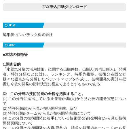
FAX申込用紙ダウンロード
編集者:インパテック株式会社
■本誌の特徴等
1.調査目的
「水電気分解の活用技術」に関する出願件数、出願人(共同出願人)、発明
者、特許分類などに対し、ランキング、時系列推移、技術分布図など
様々な観点から分析したパテントマップを作成し、技術開発の実態を把
握し今後の開発の指針決定に役立てようとするものである。
◎ この分野の技術開発の全貌を把握すること。
(1) この分野に進出している企業等(出願人)から見た技術開発実態につい
て
(2) 特許分類(FI)から見た技術開発実態、及び
(3) 特許分類(Fターム)から見た技術開発実態について
(4) この分野の技術開発に着手している技術開発者(発明者)から見た技術
開発実態について
(5) この分野の技術開発の内容(要約内、請求の範囲内キーワード)から見