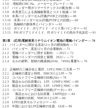
1.5.6 増粘剤CMC-Na、メーカーとグレード --- 56
1.5.7 バインダー用ポリマーラテックスの配合例 --- 56
1.5.8 水系塗工による負極板製造とコスト低減 --- 59
1.5.9 水系バインダーセル評価(PVDFとの比較) --- 60
1.5.10 水系バインダーセル評価(PVDFとの比較) --- 60
1.5.11 負極材の膨張率とバインダー --- 61
1.5.12 ポリイミド、ポリアミド・イミド系バインダー --- 61
1.5.13 PAI ポリアミドイミド、PI ポリイミドの高分子化反応 --- 61
第2章 (応用)電解液系リチウムイオン電池の電極バインダー --- 70
2.1 バインダーに関する直近12ヶ月の開発動向 --- 71
2.1.1 バインダー、直近12ヶ月の企業動向 --- 71
2.1.2 電極バインダーに関する動向、～2023 --- 72
2.1.3 電極バインダーの現状と展開、2022～ --- 72
2.1.4 セルの材料、部材の構成例(20Ah、74Wh) 重量% --- 76
2.2 正極材の二極分化と選択、LFPとNMC三元系 --- 77
2.2.1 正極材の選定と特性、NMC811とLFP --- 78
2.2.2 コバルトフリー正極材の比較(Ah) --- 78
2.2.3 製品セルの比容量(1)、LFP、LFMPとNMC --- 80
2.2.4 製品セルの比容量(2)、LFP、LFMPとNMC --- 80
2.2.5 コバルトフリー正極材の比較(データ) --- 83
2.2.6 製品セルにおける比容量、LMFPほか --- 84
2.2.7 正極材の比較、NMC811とLFP --- 84
2.2.8 LFPの改良モルフォロジー --- 85
2.2.9 中国におけるLFP正極材の生産、GGII --- 86