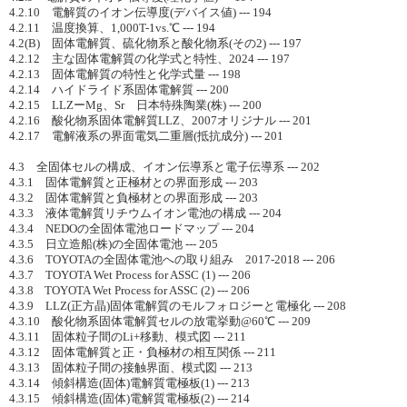
4.2.10 電解質のイオン伝導度(デバイス値) --- 194
4.2.11 温度換算、1,000T-1vs.℃ --- 194
4.2(B) 固体電解質、硫化物系と酸化物系(その2) --- 197
4.2.12 主な固体電解質の化学式と特性、2024 --- 197
4.2.13 固体電解質の特性と化学式量 --- 198
4.2.14 ハイドライド系固体電解質 --- 200
4.2.15 LLZーMg、Sr 日本特殊陶業(株) --- 200
4.2.16 酸化物系固体電解質LLZ、2007オリジナル --- 201
4.2.17 電解液系の界面電気二重層(抵抗成分) --- 201
4.3 全固体セルの構成、イオン伝導系と電子伝導系 --- 202
4.3.1 固体電解質と正極材との界面形成 --- 203
4.3.2 固体電解質と負極材との界面形成 --- 203
4.3.3 液体電解質リチウムイオン電池の構成 --- 204
4.3.4 NEDOの全固体電池ロードマップ --- 204
4.3.5 日立造船(株)の全固体電池 --- 205
4.3.6 TOYOTAの全固体電池への取り組み 2017-2018 --- 206
4.3.7 TOYOTA Wet Process for ASSC (1) --- 206
4.3.8 TOYOTA Wet Process for ASSC (2) --- 206
4.3.9 LLZ(正方晶)固体電解質のモルフォロジーと電極化 --- 208
4.3.10 酸化物系固体電解質セルの放電挙動@60℃ --- 209
4.3.11 固体粒子間のLi+移動、模式図 --- 211
4.3.12 固体電解質と正・負極材の相互関係 --- 211
4.3.13 固体粒子間の接触界面、模式図 --- 213
4.3.14 傾斜構造(固体)電解質電極板(1) --- 213
4.3.15 傾斜構造(固体)電解質電極板(2) --- 214