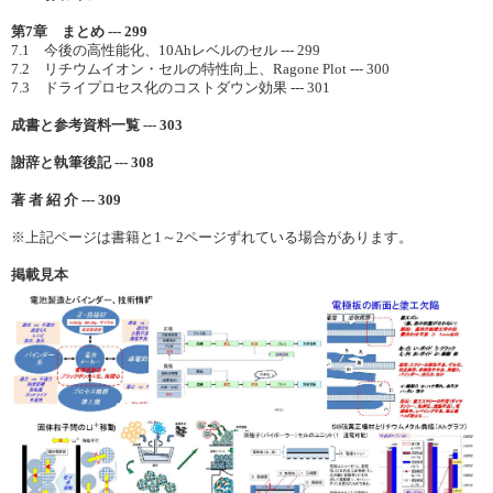
第7章 まとめ --- 299
7.1 今後の高性能化、10Ahレベルのセル --- 299
7.2 リチウムイオン・セルの特性向上、Ragone Plot --- 300
7.3 ドライプロセス化のコストダウン効果 --- 301
成書と参考資料一覧 --- 303
謝辞と執筆後記 --- 308
著 者 紹 介 --- 309
※上記ページは書籍と1～2ページずれている場合があります。
掲載見本