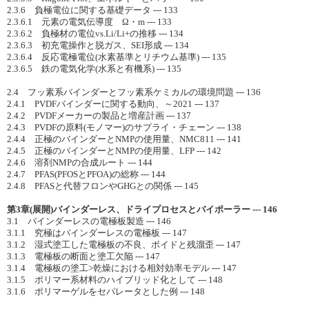
2.3.6 負極電位に関する基礎データ --- 133
2.3.6.1 元素の電気伝導度 Ω・m --- 133
2.3.6.2 負極材の電位vs.Li/Li+の推移 --- 134
2.3.6.3 初充電操作と脱ガス、SEI形成 --- 134
2.3.6.4 反応電極電位(水素基準とリチウム基準) --- 135
2.3.6.5 鉄の電気化学(水系と有機系) --- 135
2.4 フッ素系バインダーとフッ素系ケミカルの環境問題 --- 136
2.4.1 PVDFバインダーに関する動向、～2021 --- 137
2.4.2 PVDFメーカーの製品と増産計画 --- 137
2.4.3 PVDFの原料(モノマー)のサプライ・チェーン --- 138
2.4.4 正極のバインダーとNMPの使用量、NMC811 --- 141
2.4.5 正極のバインダーとNMPの使用量、LFP --- 142
2.4.6 溶剤NMPの合成ルート --- 144
2.4.7 PFAS(PFOSとPFOA)の総称 --- 144
2.4.8 PFASと代替フロンやGHGとの関係 --- 145
第3章(展開)バインダーレス、ドライプロセスとバイポーラー --- 146
3.1 バインダーレスの電極板製造 --- 146
3.1.1 究極はバインダーレスの電極板 --- 147
3.1.2 湿式塗工した電極板の不良、ボイドと残溜歪 --- 147
3.1.3 電極板の断面と塗工欠陥 --- 147
3.1.4 電極板の塗工>乾燥における相対効率モデル --- 147
3.1.5 ポリマー系材料のハイブリッド化として --- 148
3.1.6 ポリマーゲルをセパレータとした例 --- 148