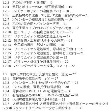
1.2.3 PVDFの溶解性と膨潤度 --- 9
1.2.4 溶剤とポリマーのSP、相互溶解関係 --- 10
1.2.5 PVDFホモポリマーの溶解度(35℃) --- 10
1.2.6 正負極材の真比重、T比重、P比重、空隙率%@P --- 10
1.2.7 バインダーの樹脂濃度と粘度の関係 --- 10
1.2.8 PVDFの重合度とバインダー溶液 --- 11
1.2.9 高分子量タイプPVDFバインダー(Solef(r)) --- 12
1.2.10 塗工スラリーの粘度と固形分モデル --- 17
1.2.11 リチウムイオン電池の製造全工程 --- 17
1.2.12 製造設備と工程費(大型セルの製造) --- 18
1.2.13 全工程の原料、部材との関係 --- 18
1.2.14 リチウムイオン電池製造、原材料と工程(1) --- 21
1.2.15 リチウムイオン電池製造、原材料と工程(2) --- 21
1.2.16 リチウムイオン電池生産の分業 --- 22
1.2.17 ポリマーと媒体(1 物理化学特性) --- 22
1.2.18 バインダーポリマーと媒体(2 コスト) --- 22
1.3 電気化学的な環境、充放電と酸化・還元 --- 27
1.3.1 電解液中の電位分布 φ(x) --- 27
1.3.2 バインダーに対する物理・化学的な作用 --- 28
1.3.3 PVDFの酸化、還元(分子軌道計算) --- 30
1.3.4 電解液のHOMO、LUMOと電極電位 --- 30
1.3.5 有機電解液のHOMO、LUMO eV(文献値) --- 30
1.3.6 汎用有機電解液の電気分解領域 --- 33
1.3.7 各種電解質の特性 各種電解質の特性を電解質メーカーのサイクリ
ックボルタンメトリーCVのデータから紹介する。 --- 33