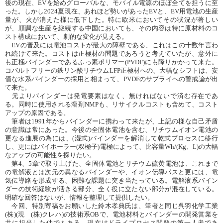
後の現在、EVを始めグローバルな、モバイル電源のほぼ全てを担うに至
った。しかし2024夏現在、あれほど勢いがあったEVと、EV用電池の生産
量が、火が消えた様に低下した。特に欧米においてその状況が著しい
が、順調な生産を継続する中国においても、その内容は特に原材料のコ
スト構成において、劇的な変化が見える。
EVの普及には電池コストが最大の障壁である、これはこの十数年言わ
れ続けて来た。コストは正極材の問題であろうと考えていたが、意外に
も正極バインダーであるふっ素ポリマー(PVDF)にも降りかかって来た。
コバルトフリーの鉄リン酸リチウムLFP正極材への、大幅なシフトは、安
価な水系バインダーの採用と相まって、PVDFのサプライへの警戒論が出
て来た。
元よりバインダーは発電要素はなく、無ければないで済む存在であ
る。同時に使用される溶剤NMPも、リサイクルコストも含めて、コスト
アップの原因である。
筆者は1991年からバインダーに携わって来たが、上記の様な自己矛盾
の意識は常にあった。今後の全固体電池を含む、リチウムイオン電池の
更なる進展の為には、(湿式)バインダーを解消して乾式プロセスに移行
し、更にはバイポーラー(双極子)電極によって、比容量Wh/(Kg、L)の大幅
なアップの可能性を探りたい。
第4、5章で取り上げた、全固体電池とリチウム硫黄電池は、これまで
の電解液とは次元の異なるバインダーや、イオン伝導パスと更には、電
気伝導路を形成する、困難な課題に突き当たっている。電解液系バイン
ダーの技術経験が活きる部分、全く役に立たない部分が混在している。
明確な回答はないが、情報を整理して提供したい。
今回、特別寄稿をお願いした鈴木孝典氏は、筆者と同じ呉羽化学工業
(株)(現 (株)クレハ)の技術系OBで、電池材料とバインダーの開発営業を
共に担当した仲でもある。現在はドライプロセス開発の第一人者であ