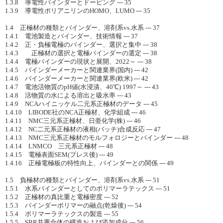
1.3.8 導電性バインダーとドーピング --- 35
1.3.9 導電性ポリアニリンのHOMO、LUMO --- 35
1.4 正極材の種類とバインダー、溶剤系vs.水系 --- 37
1.4.1 電池製造とバインダー、技術情報 --- 37
1.4.2 正・負極電極のバインダー、選択と集中 --- 38
1.4.3 正極材の選択と電極バインダーの選定 --- 38
1.4.4 電極バインダーの現状と展開、2022～ --- 38
1.4.5 バインダーメーカーと関連業界(国内) --- 42
1.4.6 バインダーメーカーと関連業界(欧米) --- 42
1.4.7 電池活物質のpH値(水浸漬、40℃) 1997～ --- 43
1.4.8 活物質の水による溶出と吸水率 --- 43
1.4.9 NCAハイニッケル二元系正極材のデータ --- 45
1.4.10 LIBODE社のNCA正極材、化学組成 --- 46
1.4.11 NMC三元系正極材、日亜化学(株) --- 46
1.4.12 NC二元系正極材の液相(バッチ)合成反応 --- 47
1.4.13 NMC三元系正極材のモルフォロジーとバインダー --- 48
1.4.14 LNMCO 三元系正極材 --- 48
1.4.15 電極表面SEM(プレス後) --- 49
1.4.16 正極電極板の特性向上、バインダーとの関係 --- 49
1.5 負極材の種類とバインダー、溶剤系vs.水系 --- 51
1.5.1 水系バインダーとしてのポリマーラテックス --- 51
1.5.2 正極材の真比重と電極密度 --- 52
1.5.3 バインダーポリマーの融点(乾燥後) --- 54
1.5.4 ポリマーラテックスの製造 --- 55
1.5.5 SBR共重合体の構造および添加成分 --- 56