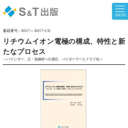
togg
navi
MENU
書籍番号：
R017～ R017+CD
リチウムイオン電極の構成、特性と新
たなプロセス
～バインダー、正・負極材への適応、バイポーラーとドライ化～