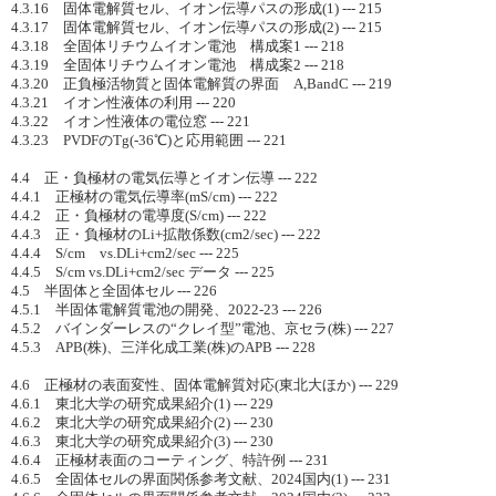
4.3.16 固体電解質セル、イオン伝導パスの形成(1) --- 215
4.3.17 固体電解質セル、イオン伝導パスの形成(2) --- 215
4.3.18 全固体リチウムイオン電池 構成案1 --- 218
4.3.19 全固体リチウムイオン電池 構成案2 --- 218
4.3.20 正負極活物質と固体電解質の界面 A,BandC --- 219
4.3.21 イオン性液体の利用 --- 220
4.3.22 イオン性液体の電位窓 --- 221
4.3.23 PVDFのTg(-36℃)と応用範囲 --- 221
4.4 正・負極材の電気伝導とイオン伝導 --- 222
4.4.1 正極材の電気伝導率(mS/cm) --- 222
4.4.2 正・負極材の電導度(S/cm) --- 222
4.4.3 正・負極材のLi+拡散係数(cm2/sec) --- 222
4.4.4 S/cm vs.DLi+cm2/sec --- 225
4.4.5 S/cm vs.DLi+cm2/sec データ --- 225
4.5 半固体と全固体セル --- 226
4.5.1 半固体電解質電池の開発、2022-23 --- 226
4.5.2 バインダーレスの“クレイ型”電池、京セラ(株) --- 227
4.5.3 APB(株)、三洋化成工業(株)のAPB --- 228
4.6 正極材の表面変性、固体電解質対応(東北大ほか) --- 229
4.6.1 東北大学の研究成果紹介(1) --- 229
4.6.2 東北大学の研究成果紹介(2) --- 230
4.6.3 東北大学の研究成果紹介(3) --- 230
4.6.4 正極材表面のコーティング、特許例 --- 231
4.6.5 全固体セルの界面関係参考文献、2024国内(1) --- 231