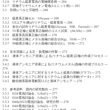
5.2.6 リチウム硫黄電池の電極構造例 --- 264
5.2.7 双極子リチウムイオン電池(3ユニット例) --- 265
5.3 目標レベルと可能性 --- 266
5.3.1 硫黄系正極セル GSyuasa --- 266
5.3.2 GSユアサ(株)のリチウム・硫黄電池 --- 266
5.3.3 各社の試作リチウム硫黄電池(GSyuasa、SSB、Factrial) --- 267
5.3.4 5V系正極と硫黄系正極材のコスト試算、(Ah,Wh) --- 269
5.3.5 硫黄系高容量正極の目標 --- 270
5.3.6 S8硫黄正極とメタル負極の組合せ(Kg)、10Ah --- 271
5.3.7 S8硫黄正極とメタル負極の組合せ(L)、10Ah --- 271
5.4 非水溶媒による正・負電極の作製 --- 273
5.4.1 液体アンモニア溶液による(リチウム/硫黄)正極の作成プロセス ---
274
5.4.2 液体アンモニア溶液による(リチウムメタル)負極の作成プロセス ---
274
5.4.3 液体アンモニアに対するリチウムと硫黄の溶解(グラフ) --- 275
5.4.4 液体アンモニアに対するリチウムと硫黄の溶解(データ) --- 275
5.4.5 酸化物系固体電解質LLZと液体アンモニア --- 276
5.5 参考資料 国内の研究動向 --- 277
5.5.1 62th電池討論会、LiSu(1) --- 277
5.5.2 62th電池討論会、LiSu(2) --- 278
5.5.3 64th(2023)電池討論会、研究分野 --- 278
5.5.4 64th電池討論会、LiSu(2) --- 279