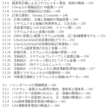
5.1.6 硫黄系正極によるリチウムイオン電池、技術の構成 --- 243
5.1.7 LiSuセルの電極反応(1 S8硫黄) --- 247
5.1.8 LiSuセルの電極反応(2 比較) --- 248
5.1.9 計算の課程1、FaradayとCoulomb --- 248
5.1.10 計算の課程2、正極と負極材の理論容量 --- 249
5.1.11 リチウムメタル負極の利用率向上、三次元化 --- 250
5.1.12 充放電可能な Cell VOLUME、イメージ図 --- 250
5.1.13 リチウムメタルと炭素の比較 --- 250
5.1.14 (NMC/炭素)と(硫黄/リチウム)の比較、(正+負)極重量モデル --- 251
5.1.15 LiSuセル(10Ah)の比容量比較(グラフ) --- 251
5.1.16 LiSuセル(10Ah)の比容量比較(計算過程) --- 252
5.1.17 リチウム硫黄電池の欠点と克服 --- 255
5.1.18 技報引用、リチウムメタル負極の界面 --- 256
5.1.19 文献紹介、リチウムをプレドープした硫黄正極 --- 256
5.1.20 文献紹介、ガーネット型LLZとリチウム金属 --- 256
5.1.21 文献紹介、FBテクニカルニュース --- 256
5.1.22 文献紹介、(リチウムメタル/固体電解質)界面の短絡 --- 257
5.1.23 硫黄とリチウムメタルの基礎特性 --- 260
5.1.24 S8硫黄正極材とリチウムメタル負極(Ahデータ) --- 260
5.2 バインダーレスの電極構成 --- 261
5.2.1 (リチウム・硫黄/LiSu)研究の動向、液体系と固体系 --- 261
5.2.2 バイポーラー全固体LiSuセル、正・負極の構成(1) --- 262
5.2.3 バイポーラー全固体LiSuセル、正・負極の構成(2) --- 263
5.2.4 LiSu固体電解質系電池の構成(1) --- 263
5.2.5 LiSu電解液系電池の構成(2) --- 264