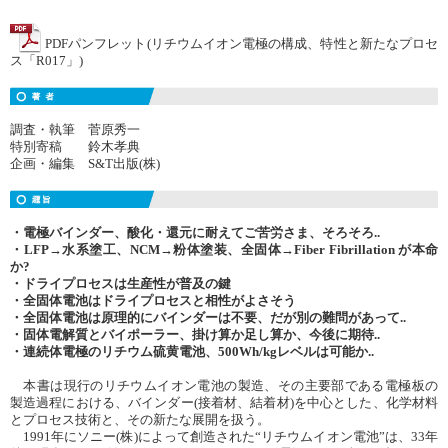
PDFパンフレット(リチウムイオン電極の構成、特性と新たなプロセ
ス「R017」)
調査・執筆 菅原秀一
特別寄稿 鈴木孝典
企画・編集 S&T出版(株)
・電極バインダー、酸化・還元に耐えてご苦労さま、そろそろ..
・LFP→水系塗工、NCM→粉体塗装、全固体→Fiber Fibrillation が本命
か?
・ドライプロセスは生産性が普及の鍵
・全固体電池はドライプロセスと相性がよさそう
・全固体電池は原理的にバインダーは不要、だが別の難問があって..
・固体電解質とバイポーラー、掛け算か足し算か、今後に期待..
・連続体電極のリチウム硫黄電池、500Wh/kgレベルは可能か..
本書は現行のリチウムイオン電池の製造、その主要部である電極板の
製造過程における、バインダー(接着材、結着材)を中心とした、化学材料
とプロセス技術と、その新たな展開を扱う。
1991年にソニー(株)によって創造された“リチウムイオン電池”は、33年