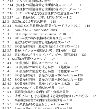
2.3.2.13 チタンTi系負極材の特性 --- 110
2.3.2.14 負極材の理論容量と比重(比容)のマップ --- 111
2.3.2.15 負極材の理論容量と比重(比容)のデータ --- 112
2.3.2.16 LTO、NTO及び比較負極材の理論容量 --- 112
2.3.2.17 正・負極材の、LFP、LTOとNTO --- 112
2.3.3 SiO系(1)2019年代の開発 --- 118
2.3.3.1 Si/SiO-C/G系負極材の開発グレードリスト2019 --- 118
2.3.3.2 AUO社 Si-C Anode ANSY-060N --- 119
2.3.3.3 SiO/Graphite mixture GS Yuasa 2018 --- 119
2.3.3.4 2019年代の純Si負極材の開発研究 --- 121
2.3.3.5 産総研のSiO負極材と電極板構成 --- 122
2.3.3.6 SiO負極材特許、産総研 願2018-031293 --- 122
2.3.3.7 負極バインダー樹脂の比較、東レ(株) --- 123
2.3.3.8 東レ(株)のポリイミドバインダー、資料2013 --- 123
2.3.4 SiO系(2)実用化ステップ --- 124
2.3.4.1 SiO負極材、国内メーカー2023 --- 124
2.3.4.2 SiO負極材の製造方法と特性、信越化学 --- 125
2.3.4.3 SiO負極材の製造方法と特性、信越化学 --- 125
2.3.4.4 SiO負極材特許、負極の容量～2000mAh/g --- 126
2.3.4.5 SiO負極材特許、負極の容量～2000mAh/g --- 126
2.3.4.6 SiO負極材特許、電極バインダーは水系 --- 127
2.3.5 2,000mAhレベル負極材の効果 --- 127
2.3.5.1 高容量負極材の効果(1)正・負極材重量 --- 128
2.3.5.2 液系セルにおける電極構成と電解質溶液1.2Mの分布 --- 128
2.3.5.3 高容量負極材の効果(2)比容量試算 --- 130
2.3.5.4 SiO系負極材の位置付け、mAh/g --- 130
2.3.5.5 Ragone Plot、エネルギーとパワー --- 130