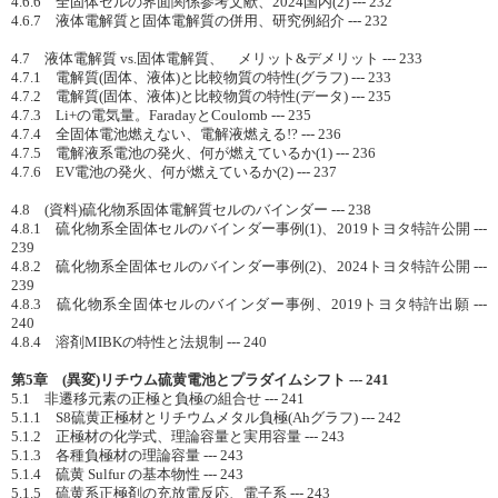
4.6.6 全固体セルの界面関係参考文献、2024国内(2) --- 232
4.6.7 液体電解質と固体電解質の併用、研究例紹介 --- 232
4.7 液体電解質 vs.固体電解質、 メリット&デメリット --- 233
4.7.1 電解質(固体、液体)と比較物質の特性(グラフ) --- 233
4.7.2 電解質(固体、液体)と比較物質の特性(データ) --- 235
4.7.3 Li+の電気量。FaradayとCoulomb --- 235
4.7.4 全固体電池燃えない、電解液燃える!? --- 236
4.7.5 電解液系電池の発火、何が燃えているか(1) --- 236
4.7.6 EV電池の発火、何が燃えているか(2) --- 237
4.8 (資料)硫化物系固体電解質セルのバインダー --- 238
4.8.1 硫化物系全固体セルのバインダー事例(1)、2019トヨタ特許公開 ---
239
4.8.2 硫化物系全固体セルのバインダー事例(2)、2024トヨタ特許公開 ---
239
4.8.3 硫化物系全固体セルのバインダー事例、2019トヨタ特許出願 ---
240
4.8.4 溶剤MIBKの特性と法規制 --- 240
第5章 (異変)リチウム硫黄電池とプラダイムシフト --- 241
5.1 非遷移元素の正極と負極の組合せ --- 241
5.1.1 S8硫黄正極材とリチウムメタル負極(Ahグラフ) --- 242
5.1.2 正極材の化学式、理論容量と実用容量 --- 243
5.1.3 各種負極材の理論容量 --- 243
5.1.4 硫黄 Sulfur の基本物性 --- 243
5.1.5 硫黄系正極剤の充放電反応、電子系 --- 243