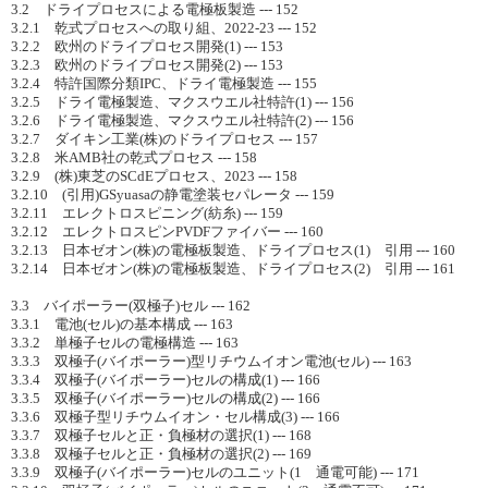
3.2 ドライプロセスによる電極板製造 --- 152
3.2.1 乾式プロセスへの取り組、2022-23 --- 152
3.2.2 欧州のドライプロセス開発(1) --- 153
3.2.3 欧州のドライプロセス開発(2) --- 153
3.2.4 特許国際分類IPC、ドライ電極製造 --- 155
3.2.5 ドライ電極製造、マクスウエル社特許(1) --- 156
3.2.6 ドライ電極製造、マクスウエル社特許(2) --- 156
3.2.7 ダイキン工業(株)のドライプロセス --- 157
3.2.8 米AMB社の乾式プロセス --- 158
3.2.9 (株)東芝のSCdEプロセス、2023 --- 158
3.2.10 (引用)GSyuasaの静電塗装セパレータ --- 159
3.2.11 エレクトロスピニング(紡糸) --- 159
3.2.12 エレクトロスピンPVDFファイバー --- 160
3.2.13 日本ゼオン(株)の電極板製造、ドライプロセス(1) 引用 --- 160
3.2.14 日本ゼオン(株)の電極板製造、ドライプロセス(2) 引用 --- 161
3.3 バイポーラー(双極子)セル --- 162
3.3.1 電池(セル)の基本構成 --- 163
3.3.2 単極子セルの電極構造 --- 163
3.3.3 双極子(バイポーラー)型リチウムイオン電池(セル) --- 163
3.3.4 双極子(バイポーラー)セルの構成(1) --- 166
3.3.5 双極子(バイポーラー)セルの構成(2) --- 166
3.3.6 双極子型リチウムイオン・セル構成(3) --- 166
3.3.7 双極子セルと正・負極材の選択(1) --- 168
3.3.8 双極子セルと正・負極材の選択(2) --- 169
3.3.9 双極子(バイポーラー)セルのユニット(1 通電可能) --- 171