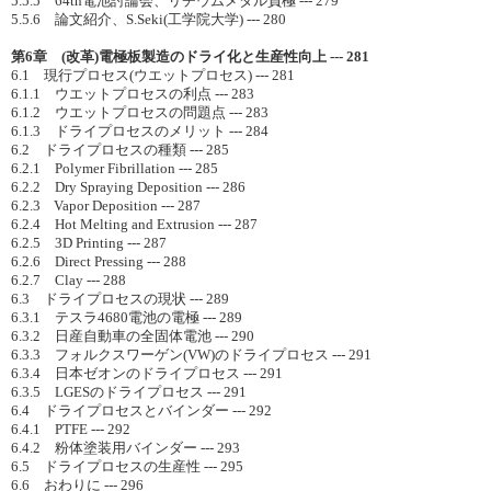
5.5.5 64th電池討論会、リチウムメタル負極 --- 279
5.5.6 論文紹介、S.Seki(工学院大学) --- 280
第6章 (改革)電極板製造のドライ化と生産性向上 --- 281
6.1 現行プロセス(ウエットプロセス) --- 281
6.1.1 ウエットプロセスの利点 --- 283
6.1.2 ウエットプロセスの問題点 --- 283
6.1.3 ドライプロセスのメリット --- 284
6.2 ドライプロセスの種類 --- 285
6.2.1 Polymer Fibrillation --- 285
6.2.2 Dry Spraying Deposition --- 286
6.2.3 Vapor Deposition --- 287
6.2.4 Hot Melting and Extrusion --- 287
6.2.5 3D Printing --- 287
6.2.6 Direct Pressing --- 288
6.2.7 Clay --- 288
6.3 ドライプロセスの現状 --- 289
6.3.1 テスラ4680電池の電極 --- 289
6.3.2 日産自動車の全固体電池 --- 290
6.3.3 フォルクスワーゲン(VW)のドライプロセス --- 291
6.3.4 日本ゼオンのドライプロセス --- 291
6.3.5 LGESのドライプロセス --- 291
6.4 ドライプロセスとバインダー --- 292
6.4.1 PTFE --- 292
6.4.2 粉体塗装用バインダー --- 293
6.5 ドライプロセスの生産性 --- 295
6.6 おわりに --- 296