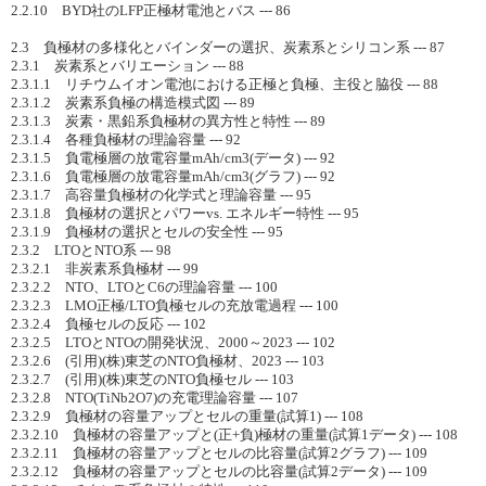
2.2.10 BYD社のLFP正極材電池とバス --- 86
2.3 負極材の多様化とバインダーの選択、炭素系とシリコン系 --- 87
2.3.1 炭素系とバリエーション --- 88
2.3.1.1 リチウムイオン電池における正極と負極、主役と脇役 --- 88
2.3.1.2 炭素系負極の構造模式図 --- 89
2.3.1.3 炭素・黒鉛系負極材の異方性と特性 --- 89
2.3.1.4 各種負極材の理論容量 --- 92
2.3.1.5 負電極層の放電容量mAh/cm3(データ) --- 92
2.3.1.6 負電極層の放電容量mAh/cm3(グラフ) --- 92
2.3.1.7 高容量負極材の化学式と理論容量 --- 95
2.3.1.8 負極材の選択とパワーvs. エネルギー特性 --- 95
2.3.1.9 負極材の選択とセルの安全性 --- 95
2.3.2 LTOとNTO系 --- 98
2.3.2.1 非炭素系負極材 --- 99
2.3.2.2 NTO、LTOとC6の理論容量 --- 100
2.3.2.3 LMO正極/LTO負極セルの充放電過程 --- 100
2.3.2.4 負極セルの反応 --- 102
2.3.2.5 LTOとNTOの開発状況、2000～2023 --- 102
2.3.2.6 (引用)(株)東芝のNTO負極材、2023 --- 103
2.3.2.7 (引用)(株)東芝のNTO負極セル --- 103
2.3.2.8 NTO(TiNb2O7)の充電理論容量 --- 107
2.3.2.9 負極材の容量アップとセルの重量(試算1) --- 108
2.3.2.10 負極材の容量アップと(正+負)極材の重量(試算1データ) --- 108
2.3.2.11 負極材の容量アップとセルの比容量(試算2グラフ) --- 109
2.3.2.12 負極材の容量アップとセルの比容量(試算2データ) --- 109