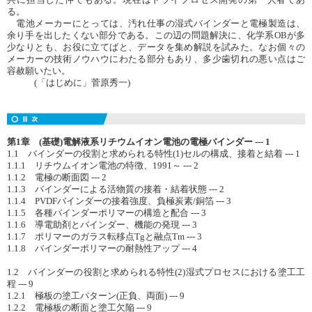
る。
電池メーカーにとっては、汚れ仕事の湿式バインダーと電極製造は、
余り手を出したくない部分である。この辺の問題解決に、化学系OBが多
少なりとも、お役に立てばと、データを集め解説を試みた。なお個々の
メーカーの技術ノウハウにわたる部分もあり、多少歯切れの悪い点はご
容赦願いたい。
(「はじめに」菅原秀一)
第1章 (基礎)電解液系リチウムイオン電池の電極バインダー --- 1
1.1 バインダーの役割と求められる特性(1)セルの構成、接着と結着 --- 1
1.1.1 リチウムイオン電池の特徴、1991～ --- 2
1.1.2 電極の断面図 --- 2
1.1.3 バインダーによる活物質の接着・結着状態 --- 2
1.1.4 PVDFバインダーの接着強度、負極炭素/銅箔 --- 3
1.1.5 各種バインダーポリマーの構造と配合 --- 3
1.1.6 導電助剤とバインダー、機能の発現 --- 3
1.1.7 ポリマーのガラス転移点Tgと融点Tm --- 3
1.1.8 バインダーポリマーの耐熱性アップ --- 4
1.2 バインダーの役割と求められる特性(2)湿式プロセスにおける塗工工
程 --- 9
1.2.1 極板の塗工パターン(正負、両面) --- 9
1.2.2 電極板の断面と塗工欠陥 --- 9