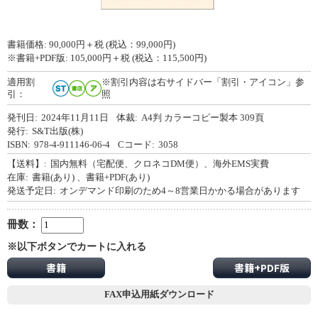
書籍価格:
90,000
円＋税 (税込：99,000円)
※書籍+PDF版:
105,000
円＋税 (税込：115,500円)
適用割
※割引内容は右サイドバー「割引・アイコン」参
引：
照
発刊日:
2024年11月11日
体裁:
A4判 カラーコピー製本 309頁
発行:
S&T出版(株)
ISBN:
978-4-911146-06-4
Cコード:
3058
【送料】:
国内無料（宅配便、クロネコDM便）、海外EMS実費
在庫:
書籍(あり)
、書籍+PDF(あり)
発送予定日:
オンデマンド印刷のため4～8営業日かかる場合があります
冊数：
※以下ボタンでカートに入れる
書籍
書籍+PDF版
FAX申込用紙ダウンロード