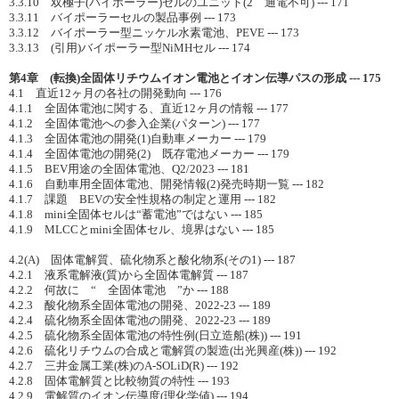
3.3.10 双極子(バイポーラー)セルのユニット(2 通電不可) --- 171
3.3.11 バイポーラーセルの製品事例 --- 173
3.3.12 バイポーラー型ニッケル水素電池、PEVE --- 173
3.3.13 (引用)バイポーラー型NiMHセル --- 174
第4章 (転換)全固体リチウムイオン電池とイオン伝導パスの形成 --- 175
4.1 直近12ヶ月の各社の開発動向 --- 176
4.1.1 全固体電池に関する、直近12ヶ月の情報 --- 177
4.1.2 全固体電池への参入企業(パターン) --- 177
4.1.3 全固体電池の開発(1)自動車メーカー --- 179
4.1.4 全固体電池の開発(2) 既存電池メーカー --- 179
4.1.5 BEV用途の全固体電池、Q2/2023 --- 181
4.1.6 自動車用全固体電池、開発情報(2)発売時期一覧 --- 182
4.1.7 課題 BEVの安全性規格の制定と運用 --- 182
4.1.8 mini全固体セルは“蓄電池”ではない --- 185
4.1.9 MLCCとmini全固体セル、境界はない --- 185
4.2(A) 固体電解質、硫化物系と酸化物系(その1) --- 187
4.2.1 液系電解液(質)から全固体電解質 --- 187
4.2.2 何故に “ 全固体電池 ”か --- 188
4.2.3 酸化物系全固体電池の開発、2022-23 --- 189
4.2.4 硫化物系全固体電池の開発、2022-23 --- 189
4.2.5 硫化物系全固体電池の特性例(日立造船(株)) --- 191
4.2.6 硫化リチウムの合成と電解質の製造(出光興産(株)) --- 192
4.2.7 三井金属工業(株)のA-SOLiD(R) --- 192
4.2.8 固体電解質と比較物質の特性 --- 193
4.2.9 電解質のイオン伝導度(理化学値) --- 194