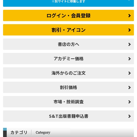
効果 -電力系統安定化,ピークシフト,災害時電源-』
※別サイトに移動します
2015/9/30
本日発刊『医療機器/ヘルスケア関連商品の薬事法(薬機
ログイン・会員登録
法)“超”入門講座【2】』
2015/9/29
本日発刊【書籍】 『デシカント空調システムの基礎
割引・アイコン
理論と最新技術』
2015/8/28
本日発刊【書籍】 『PEFCの内部現象・反応機構と評
書店の方へ
価・解析技術』
2015/6/26
本日発刊 書籍 『粉粒体/多孔質材料の計測とデータ
アカデミー価格
の解釈/使い方』
2015/4/21
本日発刊 書籍 『IoT/CPS/M2M応用市場とデバイ
海外からのご注文
ス・材料技術』
割引価格
2014/12/19
書籍『エネルギー・化学プロセスにおける膜分離技
術』 本日発刊
市場・技術調査
2014/9/29
書籍 『世界の潤滑油/潤滑油添加剤技術と市場・規格
動向』 発刊。
S&T出版書籍申込書
2014/9/1
書籍『世界の潤滑油/潤滑油添加剤技術と市場・規格動
向』 受付開始。
2014/7/15
書籍『グラフェン・コンポジット』 発刊。