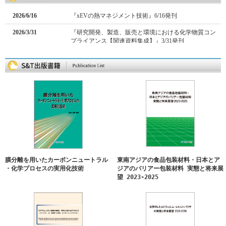
2026/6/16
『xEVの熱マネジメント技術』6/16発刊
2026/3/31
『研究開発、製造、販売と環境における化学物質コン
プライアンス【関連資料集成】』3/31発刊
2025/11/26
『xEVパワートレインの構造・部品・材料技術』11/26
発刊
2025/11/25
『リチウム電極の技術資料集、2025/2026』11/25発刊
2025/3/21
『エッチングの高度化と3次元構造の作製技術』3/31発
刊
2025/1/21
『膜分離を用いたカーボンラニュートル・化学プロセ
スの実用化技術』発刊
2024/11/13
『東南アジアの食品包装材料・日本とアジアのバリア
ー包装材料 実態と将来展望 2023-2025』発刊
膜分離を用いたカーボンニュートラル
東南アジアの食品包装材料・日本とア
・化学プロセスの実用化技術
ジアのバリアー包装材料 実態と将来展
2024/11/11
『リチウムイオン電極の構成、特性と新たなプロセ
望 2023-2025
ス』発刊
2024/7/22
『世界のレトルトフィルム・レトルトパウチの実態と
将来展望 2024-2026』発刊
2024/6/19
『半導体・磁性体・電池の固/固界面制御と接合・積層