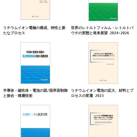
技術』発刊
2023/11/29
『リチウムイオン電池の拡大、材料とプロセスの変遷
2023』発刊
リチウムイオン電極の構成、特性と新
世界のレトルトフィルム・レトルトパ
2023/11/15
『EV用モータの資源対策』発刊
たなプロセス
ウチの実態と将来展望 2024-2026
2023/11/14
『ｘ/ｚＥＶ用電池の拡大（目標、現状とグローバルな
態勢）』発刊
2023/8/23
『プラ容器vs紙包装vsパウチ包装市場の現状と展望』発
刊
2023/7/14
『リサイクル材・バイオマス複合プラスチックの技術
と仕組』発刊
2023/7/6
『x/zEVへの転換2023(各国の現状、目標と課題)』発刊
半導体・磁性体・電池の固/固界面制御
リチウムイオン電池の拡大、材料とプ
と接合・積層技術
ロセスの変遷 2023
2023/5/24
『6G/7Gのキーデバイス』発刊
2022/10/20
『発泡成形・中空成形・圧空成形の量産実施に向けて
の準備と、環境負荷低減の具体的な手段の解説』発刊
2022/10/17
『リチウムイオン電池の拡大と正極材のコスト&サプラ
イ』発刊