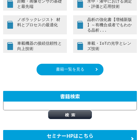
距離・画像センサの基礎
水中・液中における測定
2016/12/09
本日発刊 『リソグラフィ技術 その40年』
と最先端
・評価と応用技術
2016/11/24
本日発刊 『第三・第四世代ポリマーアロイの設計・制
ノボラックレジスト 材
晶析の強化書【増補新版
御・相容化技術』
料とプロセスの最適化
】～有機合成者でもわか
る晶析...
2016/11/8
本日発刊 『ソフトアクチュエータの材料・構成・応用
技術』
車載機器の接続信頼性と
車載・IoTの光学とレン
2016/10/5
『世界の潤滑油/潤滑油添加剤技術と市場・規格動向
向上技術
ズ技術
【増補改訂版】』 10/5発刊
2016/9/21
『再生可能エネルギーによる水素製造術』 9/21発刊
書籍一覧を見る
2016/8/25
便利なセミナー専用サイトが完成！
2016/6/23
『多孔質フィルム/膜の製造技術』 発刊
2016/5/31
『【実践】発泡成形』 発刊
書籍検索
2016/4/13
本日発刊『二酸化炭素を用いた化学品製造技術』
2016/3/4
本日発刊 『CFRP/CFRTP成形・加工・接合技術』
2016/2/3
本日発刊 『ファウリングの原因と対策・抑制技術』
セミナーHPはこちら
2015/11/27
本日発刊『定置型電力/エネルギー貯蔵システムの導入