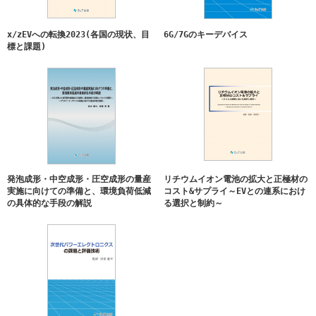
2020/1/14
『ノボラックレジスト 材料とプロセスの最適化』発刊
x/zEVへの転換2023(各国の現状、目
6G/7Gのキーデバイス
2020/1/10
『晶析の強化書【増補新版】～有機合成者でもわかる
標と課題)
晶析操作と結晶品質の最適化～』発刊
2020/1/8
『車載機器の接続信頼性と向上技術』発刊
2019/10/25
『車載・IoTの光学とレンズ技術』発刊
2019/9/13
『レンジアップパッケージの最新動向と成長戦略』発
刊
2019/5/24
『空間立体表示とユーザインタフェース』発刊
2019/5/22
『LiDARの最前線』第2版発刊
発泡成形・中空成形・圧空成形の量産
リチウムイオン電池の拡大と正極材の
実施に向けての準備と、環境負荷低減
コスト&サプライ～EVとの連系におけ
2019/3/20
『LiDARの最前線』発刊
の具体的な手段の解説
る選択と制約～
2018/11/19
『炭素繊維・炭素繊維複合材料の未来』発刊
2018/8/8
『ミリ波応用技術 -アンテナ・回路・基板・材料-』発
刊
2018/7/3
『困らない! マイクロ波サイエンスとエンジニアリン
グ』発刊