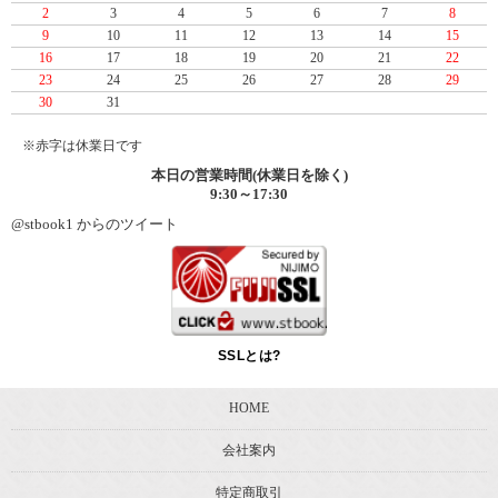
2
3
4
5
6
7
8
2013/8/28
書籍『医療機器/ヘルスケア関連商品の薬事法“超”入門
9
10
11
12
13
14
15
講座』 発刊。
16
17
18
19
20
21
22
2013/7/10
書籍『多様な熱源に対応する熱電発電システム技
23
24
25
26
27
28
29
術』 発刊。
30
31
2013/5/24
『分散型電源導入系統の電力品質安定化技術』 発
※赤字は休業日です
刊。
本日の営業時間(休業日を除く)
2013/5/20
『晶析の強化書【増補版】～有機合成者でもわかる晶
9:30～17:30
析操作と結晶品質の最適化～』 発刊。
@stbook1 からのツイート
2013/4/25
『新しいプロピレン製造プロセス -シェールガス・天
然ガス革命への対応技術-』 発刊。
2013/3/27
『医薬品・食品包装の設計と規制・規格動向-品質・安
全・使用性向上のために-』 発刊。
SSLとは?
2013/2/20
『導電・絶縁材料の電気および熱伝導特性制御』 発
刊。
HOME
2013/2/14
『新しい溶媒を用いた有機合成』 発刊。
2012/12/19
書籍 『高分子材料強度のすべて～ビギナーからベテラ
会社案内
ンまでの強化書～』 発刊
特定商取引