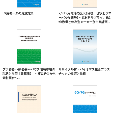
2022/7/27
『次世代パワーエレクトロニクスの課題と評価技術』
発刊
2022/6/23
『東南アジアの食品包装材料・日本とアジアのバリア
EV用モータの資源対策
x/zEV用電池の拡大(目標、現状とグロ
ー包装材料 実態と将来展望』発刊
ーバルな態勢)～原材料サプライ、総G
Wh数量と年次別メーカー別生産計画～
2022/4/26
『ＥＶ、ＰＨＥＶ、ＨＥＶと燃料電池車の環境・走行
性能分析』発刊
2022/3/9
『EV用リチウムイオン電池と原材料・部材のサプライ
チェーン』発刊
2022/3/1
『弾性波デバイス 徹底解説』発刊
2022/1/28
『延伸による高分子の構造と物性制御』発刊
2021/9/29
『世界のレトルトフィルム・レトルトパウチの市場実
プラ容器vs紙包装vsパウチ包装市場の
リサイクル材・バイオマス複合プラス
態と将来展望 2020-2023』発刊
現状と展望【書籍版】 ～棲み分けから
チックの技術と仕組
素材競合へ～
2021/4/26
『全固体リチウムイオン電池の実用化と新たな材料市
場』発刊
2021/2/5
『接着・接合の支配要因と最適化技術』発刊
2020/12/10
『距離・画像センサの基礎と最先端』発刊
2020/10/9
『水中･液中における測定･評価と応用技術』発刊