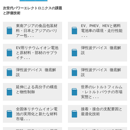
2018/4/9
『日本とアジアのバリアー包装材料-実態と将来展望-』
発刊
次世代パワーエレクトロニクスの課題
と評価技術
2018/3/27
『口･鼻･耳の感覚メカニズムと応用技術』発刊
2018/1/25
受付開始『蓄熱システム/蓄熱材料の実用化技術』発刊
東南アジアの食品包装材
EV、PHEV、HEVと燃料
料・日本とアジアのバリ
電池車の環境・走行性能
2018/1/10
『SiC/GaNパワーエレクトロニクス普及のポイント』発
アー包...
...
刊
EV用リチウムイオン電池
弾性波デバイス 徹底解
2018/1/5
受付開始『口･鼻･耳の感覚メカニズムと応用技術』
と原材料・部材のサプラ
説
イチ...
2017/12/19
＜冬季休業のお知らせ＞
2017年12月29日～2018年1月4日は休業いたします。
弾性波デバイス 徹底解
弾性波デバイス 徹底解
2017/12/19
受付開始『蓄熱システム/蓄熱材料の実用化技術』
説
説
2017/12/5
受付開始『SiC/GaNパワーエレクトロニクス普及のポイ
延伸による高分子の構造
世界のレトルトフィルム
ント』
と物性制御
・レトルトパウチの市場
2017/10/6
発刊『高付加価値化・生産性向上のための最先端食品
実態と...
加工技術』
全固体リチウムイオン電
接着・接合の支配要因と
2017/8/28
発刊『きのこの生理機能と応用開発の展望』
池の実用化と新たな材料
最適化技術
市場...
2017/6/26
本日発刊『東南アジアの食品包装市場の実態と将来展
望』