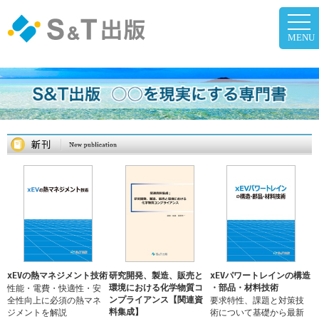
togg
navi
MENU
xEVの熱マネジメント技術
研究開発、製造、販売と
xEVパワートレインの構造
環境における化学物質コ
・部品・材料技術
性能・電費・快適性・安
ンプライアンス【関連資
全性向上に必須の熱マネ
要求特性、課題と対策技
料集成】
ジメントを解説
術について基礎から最新