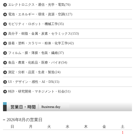
エレクトロニクス・通信・光学・電気(76)
2014/6/10
書籍『吸着式冷凍機/ヒートポンプによる低温排熱活用
技術』 発刊。
電池・エネルギー・環境・資源・空調(127)
2014/2/26
書籍『カーボンナノチューブ・グラフェン分散技術の
モビリティ・ロボット・機械工学(35)
工業化と機能展開 －溶液・ポリマー・金属・セラミッ
クスへの分散－』 発刊。
高分子・樹脂・金属・炭素・セラミックス(153)
2014/2/13
書籍『水素社会実現の道筋とビジネスチャンス 日本
接着・塗料・スラリー・粉体・化学工学(42)
全国での実現性を探る!』 発刊。
フィルム・膜・薄膜・包装・繊維(37)
2013/12/18
書籍『フィラーの配向制御技術』 発刊。
食品・農業・化粧品・医療・バイオ(54)
2013/11/22
書籍『バイオマス・廃棄物発電によるエネルギー利用
の最前線と課題－地産地消と地域活性－』発刊。
測定・分析・品質・生産・製造(24)
2013/11/20
書籍『有機溶媒における微粒子の分散・安定化技
UI・デザイン・感性・AI・DX(15)
術』 発刊。
特許・研究開発・マネジメント・社会(51)
2013/11/7
書籍『シェールガス・オイル革命の石油化学への影
響』 発刊。
2013/9/27
書籍『リチウムイオン2次電池の革新技術と次世代2次
電池の最新技術』 発刊。
2026年8月の営業日
2013/8/29
書籍『中小型タッチパネルの機能・耐久・生産性を向
日
月
火
水
木
金
土
上させる材料技術』 発刊。
1